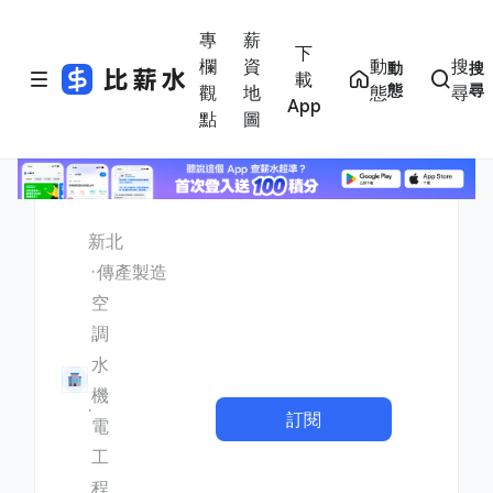
專
薪
下
欄
資
動
搜
動
搜
載
態
尋
觀
地
態
尋
App
點
圖
新北
傳產製造
空
調
水
機
訂閱
電
工
程