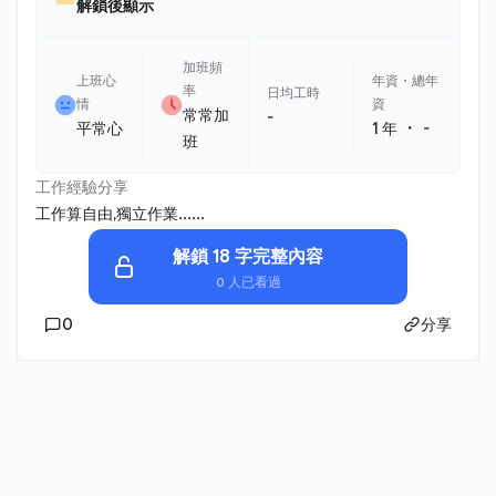
解鎖後顯示
加班頻
上班心
年資・總年
率
日均工時
情
資
常常加
-
・
平常心
1 年
-
班
工作經驗分享
工作算自由,獨立作業......
解鎖 18 字完整內容
0 人已看過
0
分享