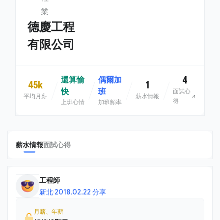
業
德慶工程
有限公司
4
還算愉
偶爾加
45k
1
快
班
面試心
平均月薪
薪水情報
得
上班心情
加班頻率
薪水情報
面試心得
工程師
新北
·
2018.02.22 分享
月薪、年薪