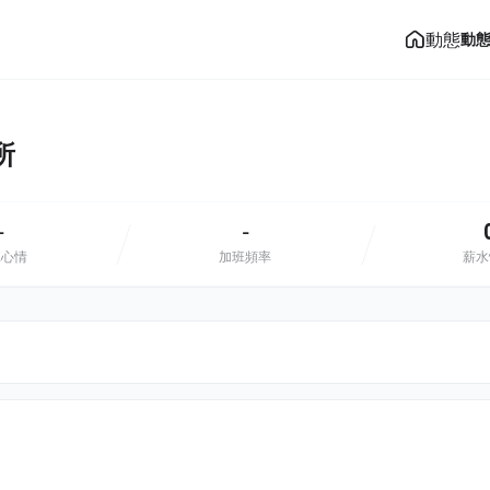
動態
動
所
-
-
班心情
加班頻率
薪水