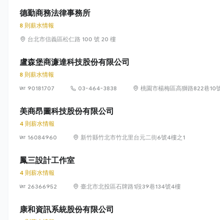
德勤商務法律事務所
8 則薪水情報
台北市信義區松仁路 100 號 20 樓
盧森堡商濂達科技股份有限公司
8 則薪水情報
90181707
03-464-3838
桃園市楊梅區高獅路822巷10
美商昂圖科技股份有限公司
4 則薪水情報
16084960
新竹縣竹北市竹北里台元二街6號4樓之1
鳳三設計工作室
4 則薪水情報
26366952
臺北市北投區石牌路1段39巷134號4樓
康和資訊系統股份有限公司