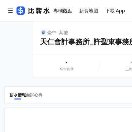
專欄觀點
薪資地圖
下載 App
臺中
其他
天仁會計事務所_許聖東事務
-
平均月薪
上
薪水情報
面試心得