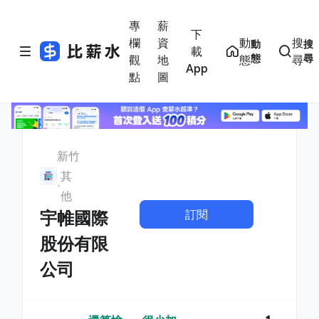
專
薪
下
欄
資
動
搜
動
搜
載
態
尋
觀
地
態
尋
App
點
圖
新竹
其
他
訂閱
宇帷國際
股份有限
公司