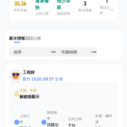
1
還算愉
很少加
35.3k
3
快
班
面試心
平均月薪
薪水情報
得
上班心情
加班頻率
薪水情報
面試心得
工程師
新竹
·
2020.08.07 分享
月薪、年薪
解鎖後顯示
加班頻
上班心
年資・總年
率
日均工時
情
資
偶爾加
9 hr