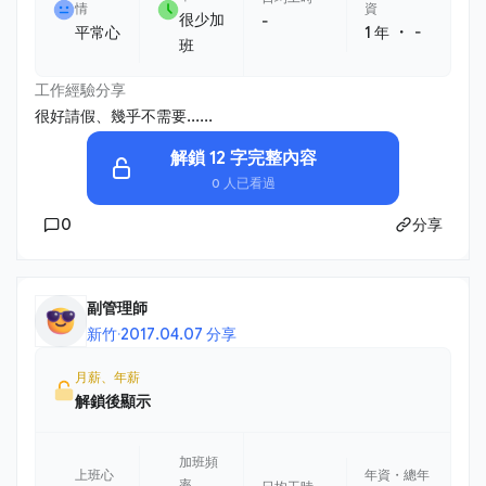
情
資
很少加
-
・
平常心
1 年
-
班
工作經驗分享
很好請假、幾乎不需要......
解鎖 12 字完整內容
0 人已看過
0
分享
副管理師
新竹
·
2017.04.07 分享
月薪、年薪
解鎖後顯示
加班頻
上班心
年資・總年
率