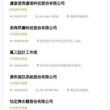
盧森堡商濂達科技股份有限公司
8 則薪水情報
90181707
03-464-3838
桃園市楊梅區高
獅路822巷10號
美商昂圖科技股份有限公司
4 則薪水情報
16084960
新竹縣竹北市竹北里台元二街6號
4樓之1
鳳三設計工作室
4 則薪水情報
26366952
臺北市北投區石牌路1段39巷134
號4樓
康和資訊系統股份有限公司
9 則薪水情報
12403534
02-87987166
臺北市內湖區瑞
光路 318 號 5 樓
怡定興生醫股份有限公司
9 則薪水情報