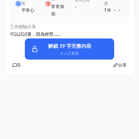
日均工時
情
資
常常加
-
・
平常心
1 年
-
班
工作經驗分享
可以試試看，因為經營......
解鎖 39 字完整內容
0 人已看過
0
分享