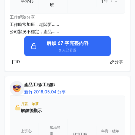
・
平常心
1 年
-
班
工作經驗分享
工作時常加班，老闆要......
公司狀況不穩定，產品......
解鎖 67 字完整內容
0 人已看過
0
分享
產品工程/工程師
新竹
·
2018.05.04 分享
月薪、年薪
解鎖後顯示
加班頻
上班心
年資・總年
率
日均工時