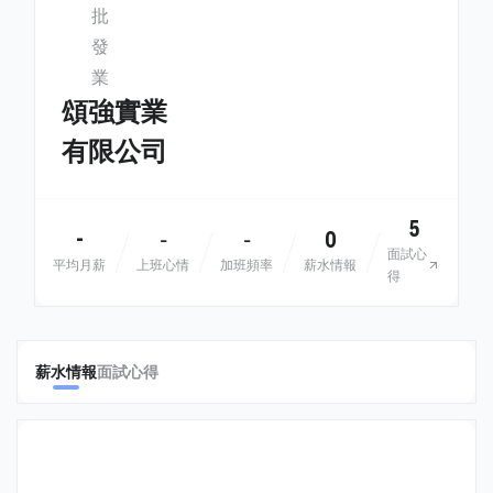
批
發
業
頌強實業
有限公司
5
-
0
-
-
面試心
平均月薪
上班心情
加班頻率
薪水情報
得
薪水情報
面試心得