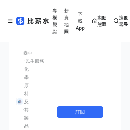
專
薪
下
欄
資
動
搜
動
搜
載
態
尋
觀
地
態
尋
App
點
圖
臺中
民生服務
化
學
原
料
及
其
訂閱
製
品