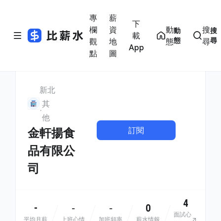
專
薪
下
欄
資
動
搜
動
搜
載
態
尋
觀
地
態
尋
App
點
圖
新北
其
他
訂閱
金軒揚食
品有限公
司
4
-
0
-
-
面試心
平均月薪
上班心情
加班頻率
薪水情報