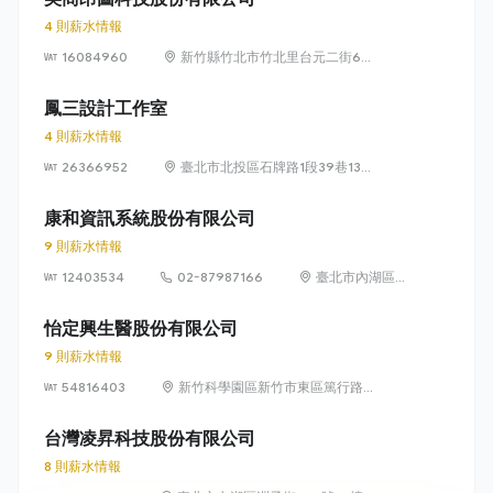
4 則薪水情報
16084960
新竹縣竹北市竹北里台元二街6號
4樓之1
鳳三設計工作室
4 則薪水情報
26366952
臺北市北投區石牌路1段39巷134
號4樓
康和資訊系統股份有限公司
9 則薪水情報
12403534
02-87987166
臺北市內湖區瑞
光路 318 號 5 樓
怡定興生醫股份有限公司
9 則薪水情報
54816403
新竹科學園區新竹市東區篤行路6
號5樓
台灣凌昇科技股份有限公司
8 則薪水情報