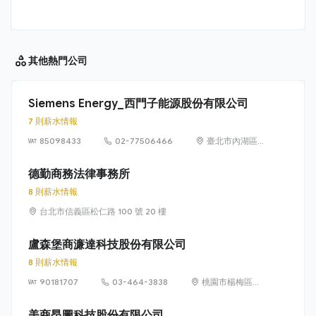
其他
熱門公司
Siemens Energy_西門子能源股份有限公司
7 則薪水情報
85098433
02-77506466
臺北市內湖區
洲子街65號9樓
德勤商務法律事務所
8 則薪水情報
台北市信義區松仁路 100 號 20 樓
盧森堡商濂達科技股份有限公司
8 則薪水情報
90181707
03-464-3838
桃園市楊梅區高
獅路822巷10號
美商昂圖科技股份有限公司