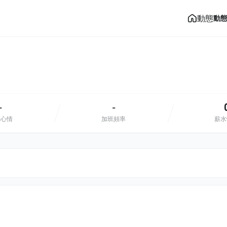
動態
動
-
-
班心情
加班頻率
薪水