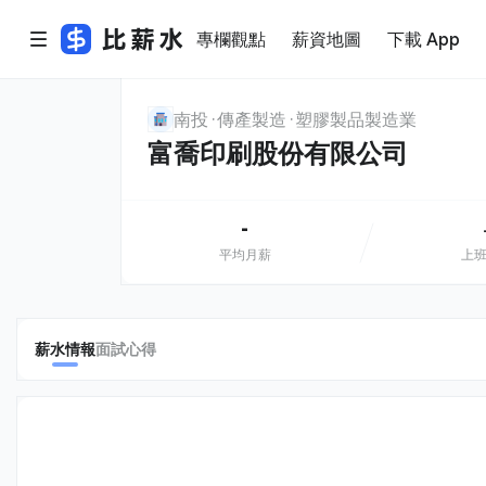
專欄觀點
薪資地圖
下載 App
南投
傳產製造
塑膠製品製造業
富喬印刷股份有限公司
-
平均月薪
上
薪水情報
面試心得