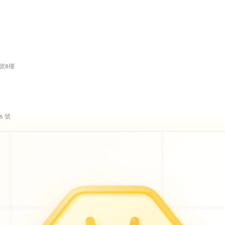
號8樓
6 號