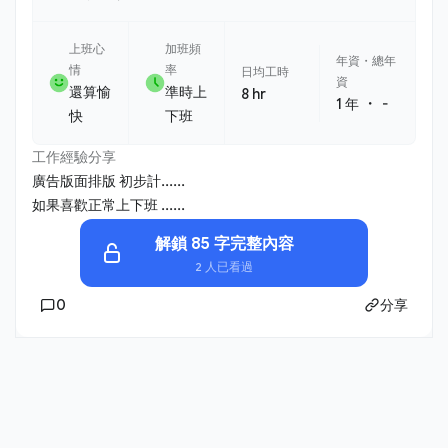
上班心
加班頻
年資・總年
情
率
日均工時
資
還算愉
準時上
8 hr
・
1 年
-
快
下班
工作經驗分享
廣告版面排版 初步計......
如果喜歡正常上下班 ......
解鎖 85 字完整內容
2 人已看過
0
分享