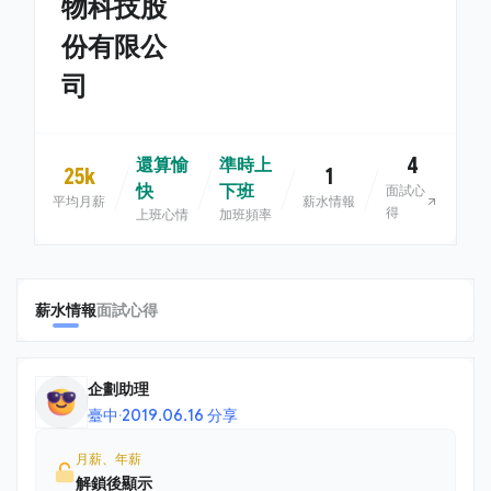
物科技股
份有限公
司
4
還算愉
準時上
25k
1
快
下班
面試心
平均月薪
薪水情報
得
上班心情
加班頻率
薪水情報
面試心得
企劃助理
臺中
·
2019.06.16 分享
月薪、年薪
解鎖後顯示