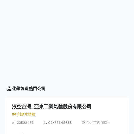
化學製造
熱門公司
液空台灣_亞東工業氣體股份有限公司
84 則薪水情報
22522453
02-77342988
台北市內湖區瑞
光路399號7樓