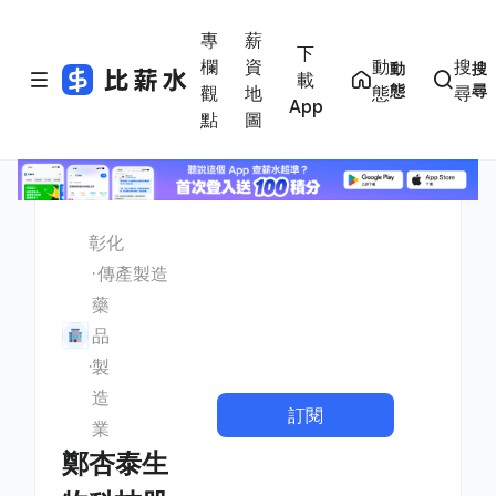
專
薪
下
欄
資
動
搜
動
搜
載
態
尋
觀
地
態
尋
App
點
圖
彰化
傳產製造
藥
品
製
造
訂閱
業
鄭杏泰生