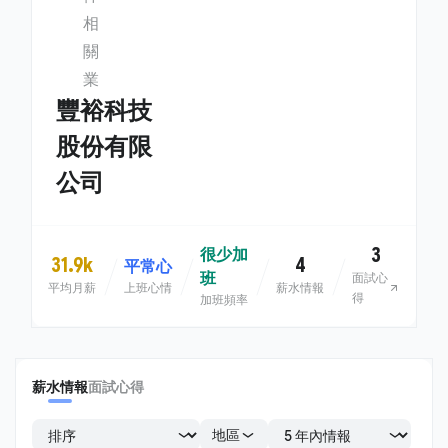
相
關
業
豐裕科技
股份有限
公司
3
很少加
31.9k
4
平常心
班
面試心
平均月薪
上班心情
薪水情報
得
加班頻率
薪水情報
面試心得
地區