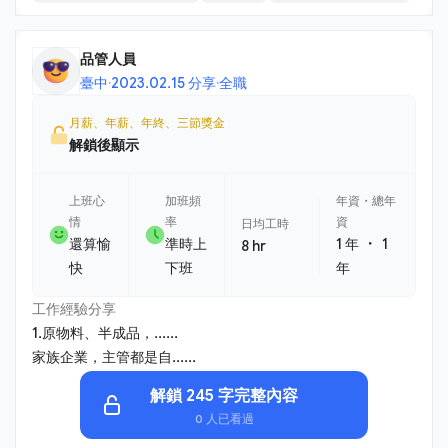
品管人員
臺中
·
2023.02.15 分享
·
全職
月薪、年薪、年終、三節獎金
解鎖後顯示
上班心
加班頻
年資・總年
情
率
資
日均工時
・
還算愉
準時上
1 年
1
8 hr
快
下班
年
工作經驗分享
1.原物料、半成品，......
家族企業，主管都是自......
解鎖 245 字完整內容
0 人已看過