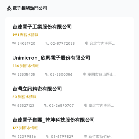
電子相關
熱門公司
台達電子工業股份有限公司
991 則薪水情報
34051920
02-87972088
台北市內湖區瑞
光路186號(台
南)(桃園)(中壢)
Unimicron_欣興電子股份有限公司
736 則薪水情報
23535435
03-3500386
桃園市龜山區山
鶯路 179 號
台灣立訊精密有限公司
80 則薪水情報
53527123
02-26570707
臺北市內湖區民
權東路 6 段 15
巷 12 號 1 樓
台達電子集團_乾坤科技股份有限公司
127 則薪水情報
22099836
03-5799829
新竹市新竹研發