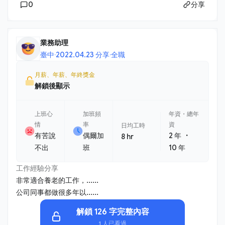
0
分享
業務助理
臺中
·
2022.04.23 分享
·
全職
月薪、年薪、年終獎金
解鎖後顯示
上班心
加班頻
年資・總年
情
率
資
日均工時
・
有苦說
偶爾加
2 年
8 hr
不出
班
10 年
工作經驗分享
非常適合養老的工作，......
公司同事都做很多年以......
解鎖 126 字完整內容
1 人已看過