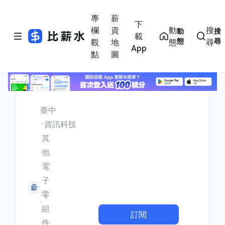
專
薪
下
欄
資
動
搜
動
搜
載
態
尋
觀
地
態
尋
App
點
圖
臺中
資訊科技
其
他
電
子
零
組
訂閱
件