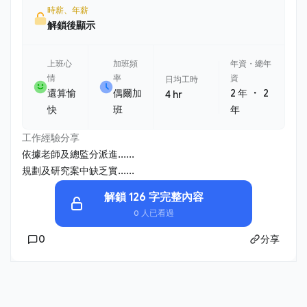
時薪、年薪
解鎖後顯示
上班心
加班頻
年資・總年
情
率
資
日均工時
・
還算愉
偶爾加
2 年
2
4 hr
快
班
年
工作經驗分享
依據老師及總監分派進......
規劃及研究案中缺乏實......
解鎖 126 字完整內容
0 人已看過
0
分享