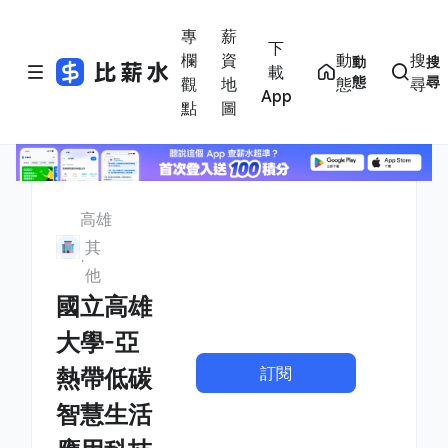
專
薪
下
欄
資
動
搜
動
搜
載
態
尋
觀
地
態
尋
App
點
圖
高雄
其
他
國立高雄
大學-亞
訂閱
熱帶低碳
智慧生活