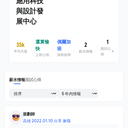
應用科技
與設計發
展中心
1
還算愉
偶爾加
35k
2
快
班
面試心
平均月薪
薪水情報
得
上班心情
加班頻率
薪水情報
面試心得
規劃師
高雄
·
2022.01.10 分享
·
兼職