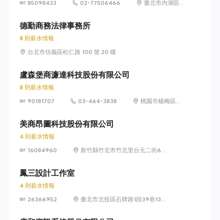
85098433
02-77506466
臺北市內湖區
洲子街65號9樓
德勤商務法律事務所
8 則薪水情報
台北市信義區松仁路 100 號 20 樓
盧森堡商濂達科技股份有限公司
8 則薪水情報
90181707
03-464-3838
桃園市楊梅區高
獅路822巷10號
美商昂圖科技股份有限公司
4 則薪水情報
16084960
新竹縣竹北市竹北里台元二街6號
4樓之1
鳳三設計工作室
4 則薪水情報
26366952
臺北市北投區石牌路1段39巷134
號4樓