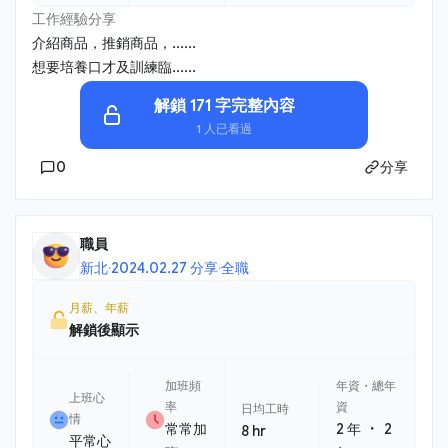
工作經驗分享
介紹商品，推銷商品，......
想要培養口才及訓練臨......
解鎖 171 字完整內容
1 人已看過
0
分享
職員
新北
·
2024.02.27 分享
·
全職
月薪、年薪
解鎖後顯示
加班頻
年資・總年
上班心
率
資
日均工時
情
・
常常加
2 年
2
8 hr
平常心