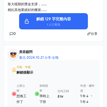
靠大檔期的獎金支撐，......
相比其他業績好的櫃差......
解鎖 129 字完整內容
1 人已看過
0
分享
美容顧問
臺北
·
2024.10.21 分享
·
全職
月薪、年薪
解鎖後顯示
上班心
加班頻
年資・總年
情
率
資
日均工時
・
想換工
準時上
1 年↓
8 hr
作了
下班
1 年↓