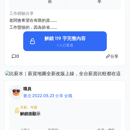
班
年
工作經驗分享
老闆會希望在有限的資......
工作蠻操的，因為節省......
解鎖 119 字完整內容
1 人已看過
0
分享
職員
臺北
·
2022.05.23 分享
·
全職
月薪、年薪
解鎖後顯示
上班心
加班頻
年資・總年