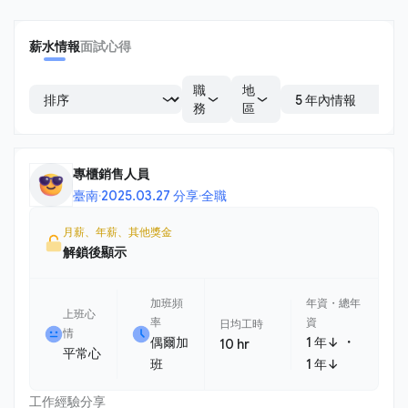
薪水情報
面試心得
職
地
務
區
專櫃銷售人員
臺南
·
2025.03.27 分享
·
全職
月薪、年薪、其他獎金
解鎖後顯示
加班頻
年資・總年
上班心
率
資
日均工時
情
・
偶爾加
1 年↓
10 hr
平常心
班
1 年↓
工作經驗分享