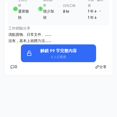
情
率
資
日均工時
・
還算愉
很少加
1 年↓
8 hr
快
班
1 年↓
工作經驗分享
清點貨物、日常文件、......
沒有，基本上就體力活......
解鎖 99 字完整內容
2 人已看過
0
分享