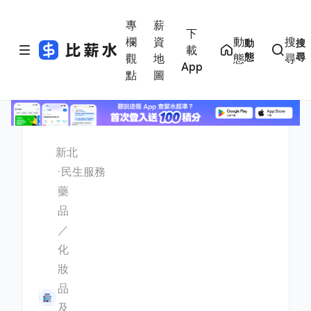
專
薪
下
欄
資
動
搜
動
搜
載
態
尋
觀
地
態
尋
App
點
圖
新北
民生服務
藥
品
／
化
妝
品
及