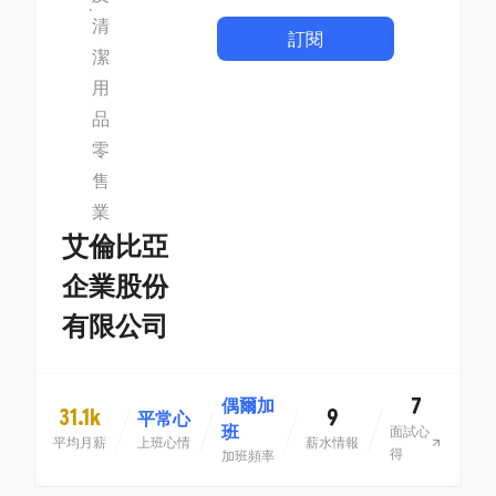
清
訂閱
潔
用
品
零
售
業
艾倫比亞
企業股份
有限公司
7
偶爾加
31.1k
9
平常心
班
面試心
平均月薪
上班心情
薪水情報
得
加班頻率