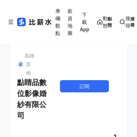
專
薪
下
欄
資
動
搜
動
搜
載
態
尋
觀
地
態
尋
App
點
圖
高雄
其
他
點睛品數
訂閱
位影像婚
紗有限公
司