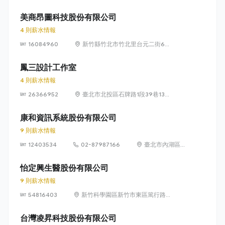
獅路822巷10號
美商昂圖科技股份有限公司
4 則薪水情報
16084960
新竹縣竹北市竹北里台元二街6號
4樓之1
鳳三設計工作室
4 則薪水情報
26366952
臺北市北投區石牌路1段39巷134
號4樓
康和資訊系統股份有限公司
9 則薪水情報
12403534
02-87987166
臺北市內湖區瑞
光路 318 號 5 樓
怡定興生醫股份有限公司
9 則薪水情報
54816403
新竹科學園區新竹市東區篤行路6
號5樓
台灣凌昇科技股份有限公司