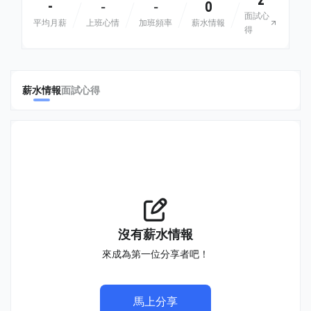
2
-
0
-
-
面試心
平均月薪
上班心情
加班頻率
薪水情報
得
薪水情報
面試心得
沒有薪水情報
來成為第一位分享者吧！
馬上分享