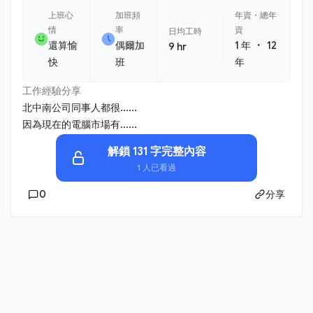
上班心
加班頻
年資・總年
情
率
資
日均工時
・
還算愉
偶爾加
1 年
12
9 hr
快
班
年
工作經驗分享
北中南公司同事人都很......
因為現在的電腦市場有......
解鎖 131 字完整內容
1 人已看過
0
分享