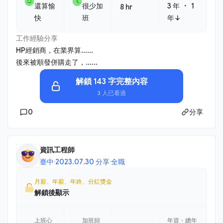
・
還算愉
很少加
3 年
1
8 hr
快
班
年↓
工作經驗分享
HP經銷商，在業界算......
後來被順發併購走了，......
解鎖 143 字完整內容
3 人已看過
0
分享
資訊工程師
臺中
·
2023.07.30 分享
·
全職
月薪、年薪、年終、分紅獎金
解鎖後顯示
上班心
加班頻
年資・總年