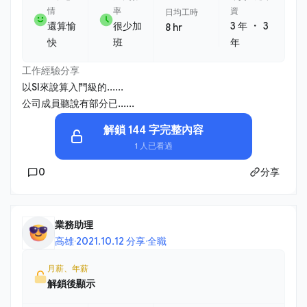
情
率
資
日均工時
・
還算愉
很少加
3 年
3
8 hr
快
班
年
工作經驗分享
以SI來說算入門級的......
公司成員聽說有部分已......
解鎖 144 字完整內容
1 人已看過
0
分享
業務助理
高雄
·
2021.10.12 分享
·
全職
月薪、年薪
解鎖後顯示