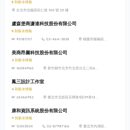
8 則薪水情報
台北市信義區松仁路 100 號 20 樓
盧森堡商濂達科技股份有限公司
8 則薪水情報
90181707
03-464-3838
桃園市楊梅區高
獅路822巷10號
美商昂圖科技股份有限公司
4 則薪水情報
16084960
新竹縣竹北市竹北里台元二街6號
4樓之1
鳳三設計工作室
4 則薪水情報
26366952
臺北市北投區石牌路1段39巷134
號4樓
康和資訊系統股份有限公司
9 則薪水情報
12403534
02-87987166
臺北市內湖區瑞