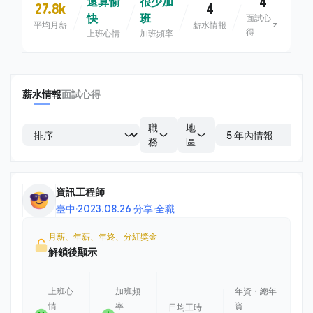
4
還算愉
很少加
27.8k
4
快
班
面試心
平均月薪
薪水情報
得
上班心情
加班頻率
薪水情報
面試心得
職
地
務
區
資訊工程師
臺中
·
2023.08.26 分享
·
全職
月薪、年薪、年終、分紅獎金
解鎖後顯示
上班心
加班頻
年資・總年
情
率
資
日均工時