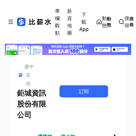
專
薪
下
欄
資
動
搜
動
搜
載
態
尋
觀
地
態
尋
App
點
圖
臺中
其
他
訂閱
鉅城資訊
股份有限
公司