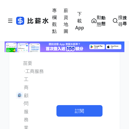
專
薪
下
欄
資
動
搜
動
搜
載
態
尋
觀
地
態
尋
App
點
圖
苗栗
工商服務
工
商
顧
問
訂閱
服
務
業