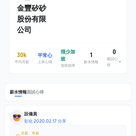
金豐矽砂
股份有限
公司
0
很少加
30k
1
平常心
班
面試心
平均月薪
上班心情
薪水情報
得
加班頻率
薪水情報
面試心得
設備員
彰化
·
2020.02.17 分享
月薪、年薪