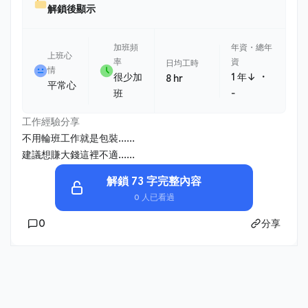
解鎖後顯示
加班頻
年資・總年
上班心
率
資
日均工時
情
・
很少加
1 年↓
8 hr
平常心
班
-
工作經驗分享
不用輪班工作就是包裝......
建議想賺大錢這裡不適......
解鎖 73 字完整內容
0 人已看過
0
分享