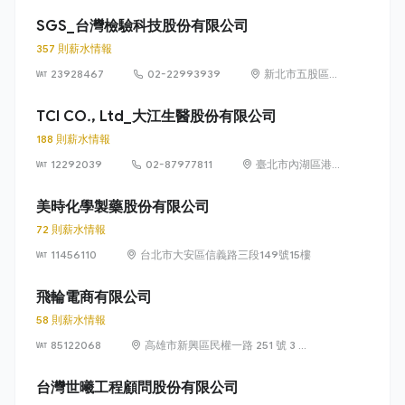
號 51 館 315 室
SGS_台灣檢驗科技股份有限公司
357 則薪水情報
23928467
02-22993939
新北市五股區五
工路 134 號
（五股工業區）
TCI CO., Ltd_大江生醫股份有限公司
188 則薪水情報
12292039
02-87977811
臺北市內湖區港
墘路 187 號 8 樓
美時化學製藥股份有限公司
72 則薪水情報
11456110
台北市大安區信義路三段149號15樓
飛輪電商有限公司
58 則薪水情報
85122068
高雄市新興區民權一路 251 號 3 樓
之 1 及之 2
台灣世曦工程顧問股份有限公司