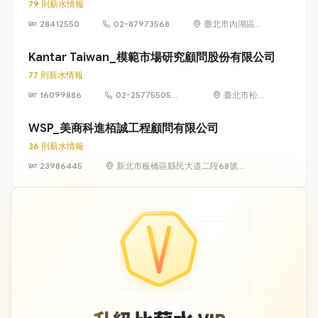
79 則薪水情報
28412550
02-87973568
臺北市內湖區湖
元里陽光街 323
號
Kantar Taiwan_模範市場研究顧問股份有限公司
77 則薪水情報
16099886
02-25775505
臺北市松山
#222
區八德路 3
段 34 號 3
WSP_美商科進栢誠工程顧問有限公司
樓
36 則薪水情報
23986445
新北市板橋區縣民大道二段68號
21樓