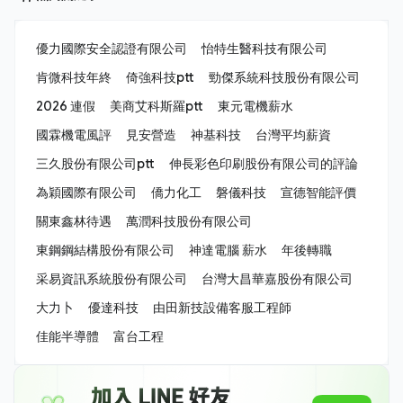
優力國際安全認證有限公司
怡特生醫科技有限公司
肯微科技年終
倚強科技ptt
勁傑系統科技股份有限公司
2026 連假
美商艾科斯羅ptt
東元電機薪水
國霖機電風評
見安營造
神基科技
台灣平均薪資
三久股份有限公司ptt
伸長彩色印刷股份有限公司的評論
為穎國際有限公司
僑力化工
磐儀科技
宣德智能評價
關東鑫林待遇
萬潤科技股份有限公司
東鋼鋼結構股份有限公司
神達電腦 薪水
年後轉職
采易資訊系統股份有限公司
台灣大昌華嘉股份有限公司
大力卜
優達科技
由田新技設備客服工程師
佳能半導體
富台工程