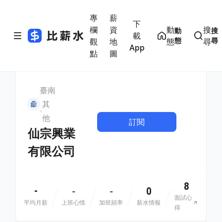
專
薪
下
欄
資
動
搜
動
搜
載
態
尋
觀
地
態
尋
App
點
圖
臺南
其
他
訂閱
仙宗興業
有限公司
8
-
0
-
-
面試心
平均月薪
上班心情
加班頻率
薪水情報
得