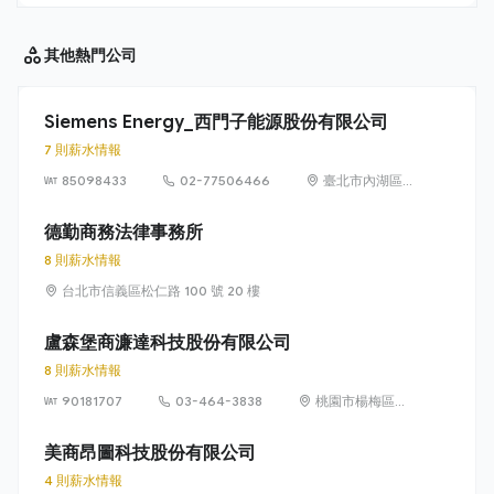
其他
熱門公司
Siemens Energy_西門子能源股份有限公司
7 則薪水情報
85098433
02-77506466
臺北市內湖區
洲子街65號9樓
德勤商務法律事務所
8 則薪水情報
台北市信義區松仁路 100 號 20 樓
盧森堡商濂達科技股份有限公司
8 則薪水情報
90181707
03-464-3838
桃園市楊梅區高
獅路822巷10號
美商昂圖科技股份有限公司
4 則薪水情報