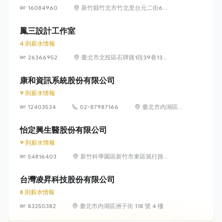
16084960
新竹縣竹北市竹北里台元二街6號
4樓之1
鳳三設計工作室
4 則薪水情報
26366952
臺北市北投區石牌路1段39巷134
號4樓
康和資訊系統股份有限公司
9 則薪水情報
12403534
02-87987166
臺北市內湖區瑞
光路 318 號 5 樓
怡定興生醫股份有限公司
9 則薪水情報
54816403
新竹科學園區新竹市東區篤行路6
號5樓
台灣凌昇科技股份有限公司
8 則薪水情報
83250382
臺北市內湖區洲子街 118 號 4 樓