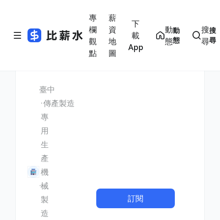
專
薪
下
欄
資
動
搜
動
搜
載
態
尋
觀
地
態
尋
App
點
圖
臺中
傳產製造
專
用
生
產
機
械
訂閱
製
造