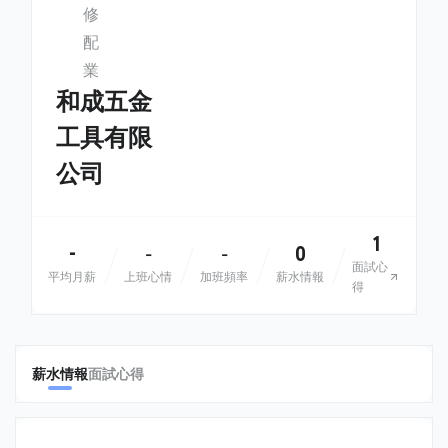
修
配
業
和成五金
工具有限
公司
1
-
0
-
-
面試心
平均月薪
上班心情
加班頻率
薪水情報
得
薪水情報
面試心得