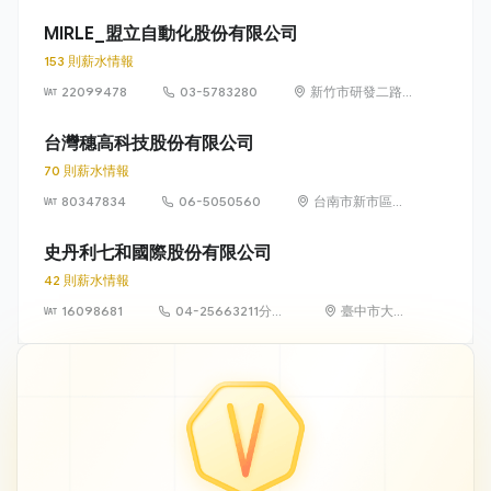
忠路42號6樓
MIRLE_盟立自動化股份有限公司
153 則薪水情報
22099478
03-5783280
新竹市研發二路
3 號
台灣穗高科技股份有限公司
70 則薪水情報
80347834
06-5050560
台南市新市區環
東路一段2號
史丹利七和國際股份有限公司
42 則薪水情報
16098681
04-25663211分機
臺中市大雅
571
區橫山里永
和路121號