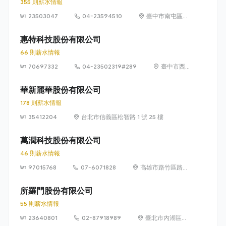
355 則薪水情報
23503047
04-23594510
臺中市南屯區文
山里精科路 7 號
惠特科技股份有限公司
66 則薪水情報
70697332
04-23502319#289
臺中市西
屯區協和
里工業區
華新麗華股份有限公司
35路3號1
178 則薪水情報
樓
35412204
台北市信義區松智路 1 號 25 樓
萬潤科技股份有限公司
46 則薪水情報
97015768
07-6071828
高雄市路竹區路科
10路1號
所羅門股份有限公司
55 則薪水情報
23640801
02-87918989
臺北市內湖區行