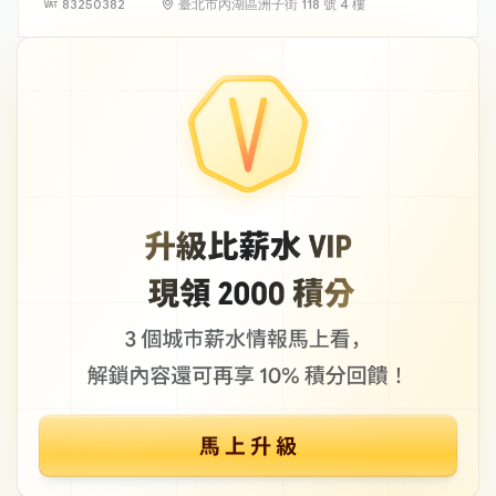
83250382
臺北市內湖區洲子街 118 號 4 樓