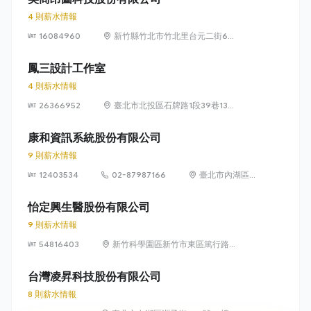
4 則薪水情報
16084960
新竹縣竹北市竹北里台元二街6號
4樓之1
鳳三設計工作室
4 則薪水情報
26366952
臺北市北投區石牌路1段39巷134
號4樓
康和資訊系統股份有限公司
9 則薪水情報
12403534
02-87987166
臺北市內湖區瑞
光路 318 號 5 樓
怡定興生醫股份有限公司
9 則薪水情報
54816403
新竹科學園區新竹市東區篤行路6
號5樓
台灣凌昇科技股份有限公司
8 則薪水情報