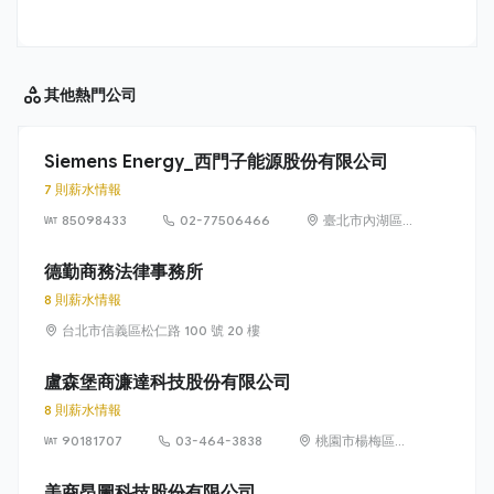
其他
熱門公司
Siemens Energy_西門子能源股份有限公司
7 則薪水情報
85098433
02-77506466
臺北市內湖區
洲子街65號9樓
德勤商務法律事務所
8 則薪水情報
台北市信義區松仁路 100 號 20 樓
盧森堡商濂達科技股份有限公司
8 則薪水情報
90181707
03-464-3838
桃園市楊梅區高
獅路822巷10號
美商昂圖科技股份有限公司