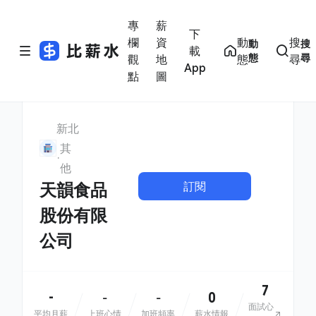
專
薪
下
欄
資
動
搜
動
搜
載
態
尋
觀
地
態
尋
App
點
圖
新北
其
他
訂閱
天韻食品
股份有限
公司
7
-
0
-
-
面試心
平均月薪
上班心情
加班頻率
薪水情報