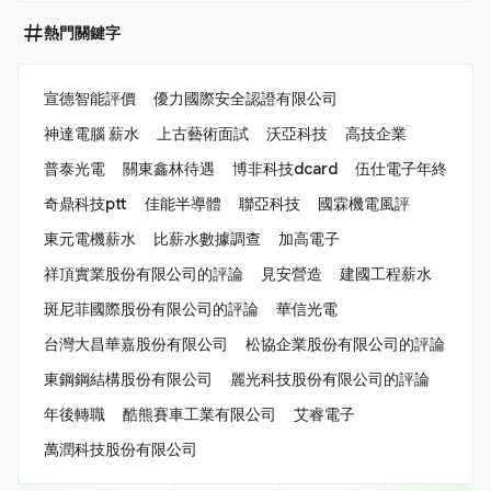
熱門關鍵字
宣德智能評價
優力國際安全認證有限公司
神達電腦 薪水
上古藝術面試
沃亞科技
高技企業
普泰光電
關東鑫林待遇
博非科技dcard
伍仕電子年終
奇鼎科技ptt
佳能半導體
聯亞科技
國霖機電風評
東元電機薪水
比薪水數據調查
加高電子
祥頂實業股份有限公司的評論
見安營造
建國工程薪水
斑尼菲國際股份有限公司的評論
華信光電
台灣大昌華嘉股份有限公司
松協企業股份有限公司的評論
東鋼鋼結構股份有限公司
麗光科技股份有限公司的評論
年後轉職
酷熊賽車工業有限公司
艾睿電子
萬潤科技股份有限公司