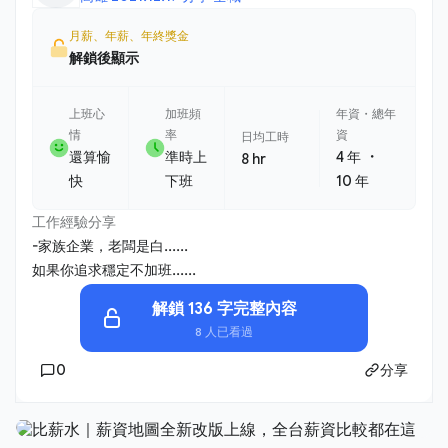
月薪、年薪、年終獎金
解鎖後顯示
上班心
加班頻
年資・總年
情
率
資
日均工時
・
還算愉
準時上
4 年
8 hr
快
下班
10 年
工作經驗分享
-家族企業，老闆是白......
如果你追求穩定不加班......
解鎖 136 字完整內容
8 人已看過
0
分享