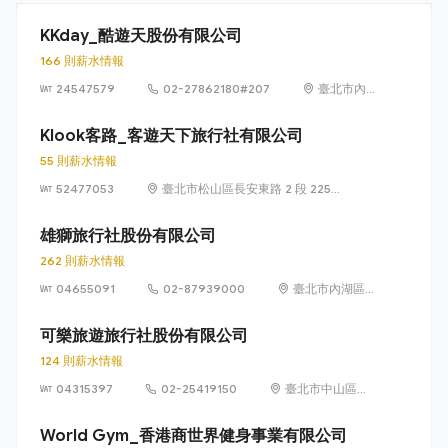
KKday_酷遊天股份有限公司
166 則薪水情報
24547579
02-27862180#207
臺北市內
湖區新湖
一路128巷
Klook客路_客遊天下旅行社有限公司
15號5樓
55 則薪水情報
52477053
臺北市松山區長安東路 2 段 225
號 3 樓
雄獅旅行社股份有限公司
262 則薪水情報
04655091
02-87939000
臺北市內湖區
石潭路151號9
樓
可樂旅遊旅行社股份有限公司
124 則薪水情報
04315397
02-25419150
臺北市中山區南
京東路二段85、
87號9樓、10
World Gym_香港商世界健身事業有限公司