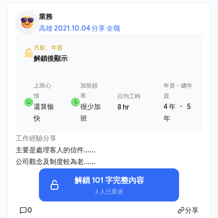
業務
高雄
·
2021.10.04 分享
·
全職
月薪、年薪
解鎖後顯示
上班心
加班頻
年資・總年
情
率
資
日均工時
・
還算愉
很少加
4 年
5
8 hr
快
班
年
工作經驗分享
主要是處理客人的信件......
公司觀念及制度較為老......
解鎖 101 字完整內容
3 人已看過
0
分享