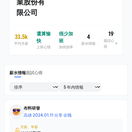
業股份有
限公司
19
還算愉
很少加
33.5k
4
快
班
面試心
平均月薪
薪水情報
得
上班心情
加班頻率
薪水情報
面試心得
布料研發
高雄
·
2024.01.11 分享
·
全職
月薪、年薪