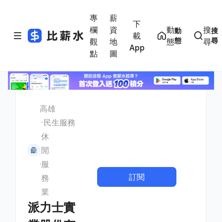
專
薪
下
欄
資
動
搜
動
搜
載
態
尋
觀
地
態
尋
App
點
圖
高雄
民生服務
休
閒
服
訂閱
務
業
派力士實