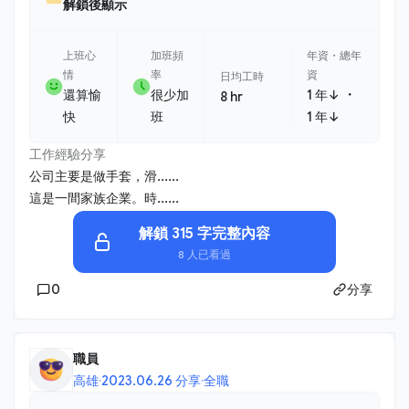
解鎖後顯示
上班心
加班頻
年資・總年
情
率
資
日均工時
・
還算愉
很少加
1 年↓
8 hr
快
班
1 年↓
工作經驗分享
公司主要是做手套，滑......
這是一間家族企業。時......
解鎖 315 字完整內容
8 人已看過
0
分享
職員
高雄
·
2023.06.26 分享
·
全職