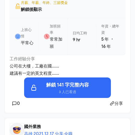
月薪、年薪、年終、三節獎金
解鎖後顯示
加班頻
年資・總年
上班心
率
資
日均工時
情
・
常常加
5 年
9 hr
平常心
班
16 年
工作經驗分享
公司在大樓，工廠在國......
建議有一定的英文程度......
解鎖 141 字完整內容
3 人已看過
0
分享
國外業務
高雄
·
2021.12.17 分享
·
全職