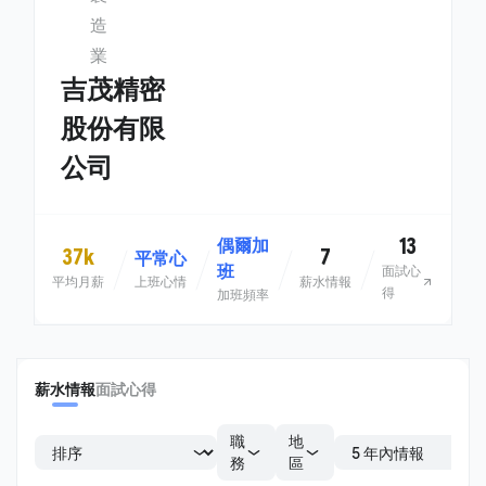
造
業
吉茂精密
股份有限
公司
13
偶爾加
37k
7
平常心
班
面試心
平均月薪
上班心情
薪水情報
得
加班頻率
薪水情報
面試心得
職
地
務
區