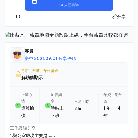
14 人已看過
0
分享
專員
臺中
·
2021.09.01 分享
·
全職
月薪、年薪、年終獎金
解鎖後顯示
上班心
加班頻
年資・總年
情
率
資
日均工時
・
還算愉
準時上
1 年
4
8 hr
快
下班
年
工作經驗分享
1.辦公室環境主要是......