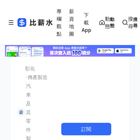
專
薪
下
欄
資
動
搜
動
搜
載
態
尋
觀
地
態
尋
App
點
圖
彰化
傳產製造
汽
車
及
其
零
訂閱
件
製