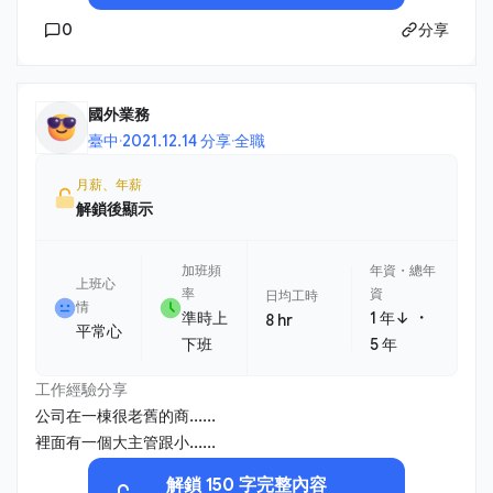
0
分享
國外業務
臺中
·
2021.12.14 分享
·
全職
月薪、年薪
解鎖後顯示
加班頻
年資・總年
上班心
率
資
日均工時
情
・
準時上
1 年↓
8 hr
平常心
下班
5 年
工作經驗分享
公司在一棟很老舊的商......
裡面有一個大主管跟小......
解鎖 150 字完整內容