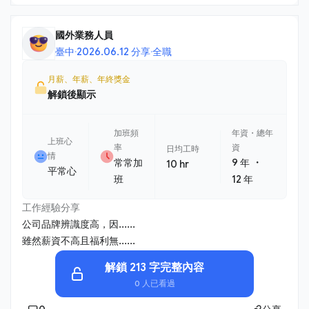
國外業務人員
臺中
·
2026.06.12 分享
·
全職
月薪、年薪、年終獎金
解鎖後顯示
加班頻
年資・總年
上班心
率
資
日均工時
情
・
常常加
9 年
10 hr
平常心
班
12 年
工作經驗分享
公司品牌辨識度高，因......
雖然薪資不高且福利無......
解鎖 213 字完整內容
0 人已看過