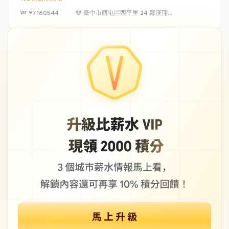
97160544
臺中市西屯區西平里 24 鄰漢翔路
1 號