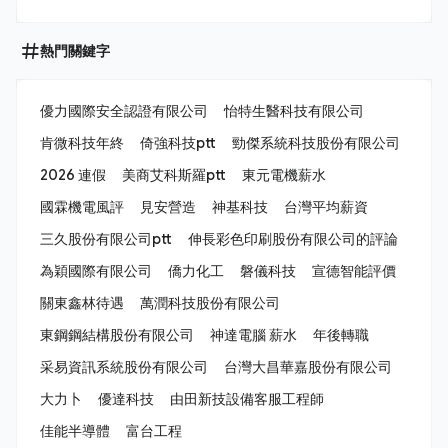
熱門關鍵字
優力國際安全認證有限公司
怡特生醫科技有限公司
肯微科技年終
倚強科技ptt
勁傑系統科技股份有限公司
2026 連假
美商艾科斯羅ptt
東元電機薪水
國霖機電風評
見安營造
神基科技
台灣平均薪資
三久股份有限公司ptt
伸長彩色印刷股份有限公司的評論
為穎國際有限公司
僑力化工
磐儀科技
宣德智能評價
關東鑫林待遇
萬潤科技股份有限公司
東鋼鋼結構股份有限公司
神達電腦 薪水
年後轉職
采易資訊系統股份有限公司
台灣大昌華嘉股份有限公司
大力卜
優達科技
由田新技設備客服工程師
佳能半導體
富台工程