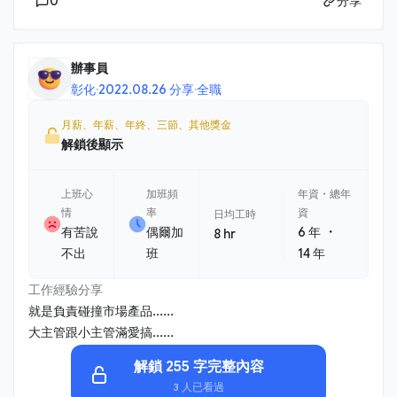
0
分享
辦事員
彰化
·
2022.08.26 分享
·
全職
月薪、年薪、年終、三節、其他獎金
解鎖後顯示
上班心
加班頻
年資・總年
情
率
資
日均工時
・
有苦說
偶爾加
6 年
8 hr
不出
班
14 年
工作經驗分享
就是負責碰撞市場產品......
大主管跟小主管滿愛搞......
解鎖 255 字完整內容
3 人已看過