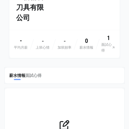
刀具有限
公司
1
-
0
-
-
面試心
平均月薪
上班心情
加班頻率
薪水情報
得
薪水情報
面試心得