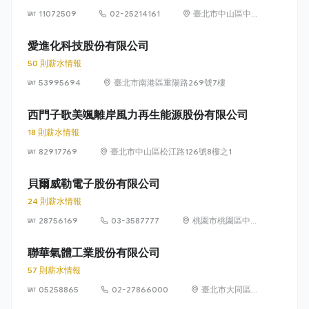
11072509
02-25214161
臺北市中山區中山
北路2段21號5樓
愛進化科技股份有限公司
50 則薪水情報
53995694
臺北市南港區重陽路269號7樓
西門子歌美颯離岸風力再生能源股份有限公司
18 則薪水情報
82917769
臺北市中山區松江路126號8樓之1
貝爾威勒電子股份有限公司
24 則薪水情報
28756169
03-3587777
桃園市桃園區中正
路 1071 號 9 樓之
1
聯華氣體工業股份有限公司
57 則薪水情報
05258865
02-27866000
臺北市大同區承
德路一段44號6