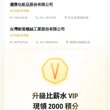
樓
儷寶化粧品股份有限公司
39 則薪水情報
13004535
04-7811705
彰化縣鹿港鎮東石
里鹿工南六路9號
台灣耐落螺絲工業股份有限公司
33 則薪水情報
45913706
03-4855942
桃園市楊梅區高
山里高獅路305
號