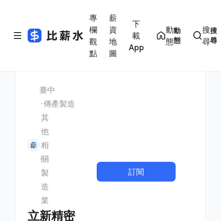
專
薪
下
欄
資
動
搜
動
搜
載
態
尋
觀
地
態
尋
App
點
圖
臺中
傳產製造
其
他
相
關
訂閱
製
造
業
立新精密