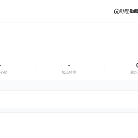
動態
動
-
-
班心情
加班頻率
薪水