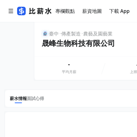
專欄觀點
薪資地圖
下載 App
臺中
傳產製造
農藝及園藝業
晟峰生物科技有限公司
-
平均月薪
上
薪水情報
面試心得