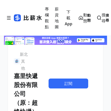
專
薪
下
欄
資
動
搜
動
搜
載
態
尋
觀
地
態
尋
App
點
圖
新北
其
他
嘉里快遞
訂閱
股份有限
公司
（原：超