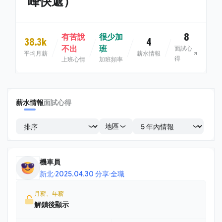
峰快遞）
8
有苦說
很少加
38.3k
4
不出
班
面試心
平均月薪
薪水情報
得
上班心情
加班頻率
薪水情報
面試心得
地區
機車員
新北
·
2025.04.30 分享
·
全職
月薪、年薪
解鎖後顯示