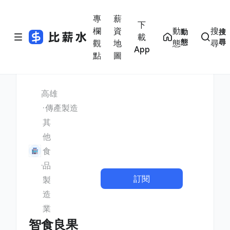
專
薪
下
欄
資
動
搜
動
搜
載
態
尋
觀
地
態
尋
App
點
圖
高雄
傳產製造
其
他
食
品
訂閱
製
造
業
智食良果