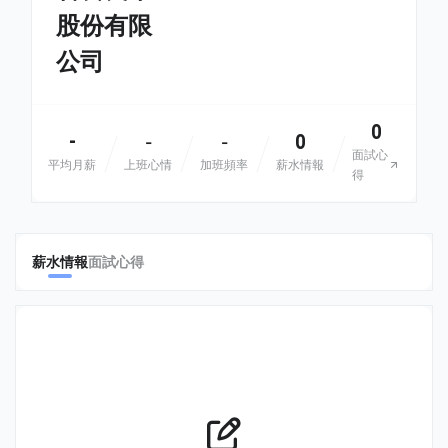
股份有限
公司
0
-
0
-
-
面試心
平均月薪
上班心情
加班頻率
薪水情報
得
薪水情報
面試心得