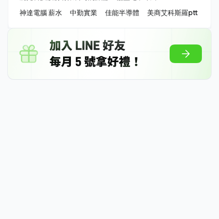
神達電腦 薪水
中勤實業
佳能半導體
美商艾科斯羅ptt