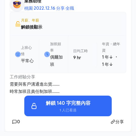
業務助理
桃園
·
2022.12.16 分享
·
全職
月薪、年薪
解鎖後顯示
加班頻
年資・總年
上班心
率
資
日均工時
情
・
偶爾加
1 年↓
9 hr
平常心
班
1 年↓
工作經驗分享
需要與客戶溝通進出貨......
時常加班且責任制加班......
解鎖 140 字完整內容
1 人已看過
0
分享