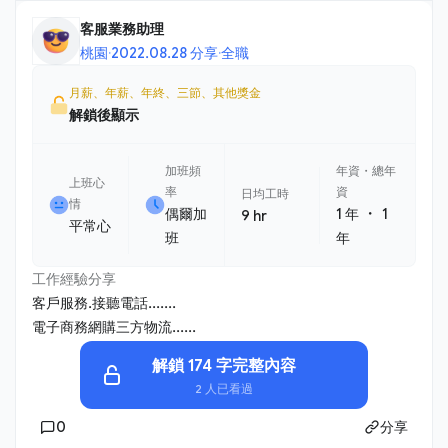
客服業務助理
桃園
·
2022.08.28 分享
·
全職
月薪、年薪、年終、三節、其他獎金
解鎖後顯示
加班頻
年資・總年
上班心
率
資
日均工時
情
・
偶爾加
1 年
1
9 hr
平常心
班
年
工作經驗分享
客戶服務.接聽電話.......
電子商務網購三方物流......
解鎖 174 字完整內容
2 人已看過
0
分享