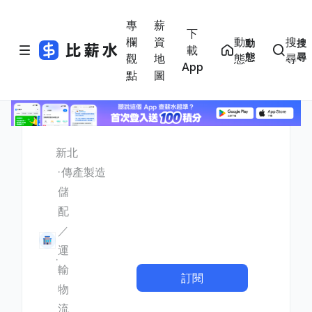
專
薪
下
欄
資
動
搜
動
搜
載
態
尋
觀
地
態
尋
App
點
圖
新北
傳產製造
儲
配
／
運
輸
訂閱
物
流