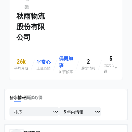
業
秋雨物流
股份有限
公司
5
偶爾加
26k
2
平常心
班
面試心
平均月薪
上班心情
薪水情報
得
加班頻率
薪水情報
面試心得