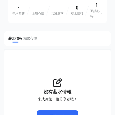
1
-
0
-
-
面試心
平均月薪
上班心情
加班頻率
薪水情報
得
薪水情報
面試心得
沒有薪水情報
來成為第一位分享者吧！