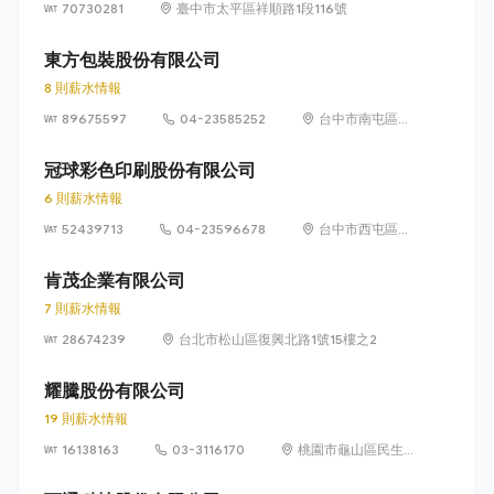
70730281
臺中市太平區祥順路1段116號
東方包裝股份有限公司
8 則薪水情報
89675597
04-23585252
台中市南屯區寶
山里工業區二三
路28號1、2樓
冠球彩色印刷股份有限公司
6 則薪水情報
52439713
04-23596678
台中市西屯區協
和里工業區三六
路46號
肯茂企業有限公司
7 則薪水情報
28674239
台北市松山區復興北路1號15樓之2
耀騰股份有限公司
19 則薪水情報
16138163
03-3116170
桃園市龜山區民生
北路一段534號3樓