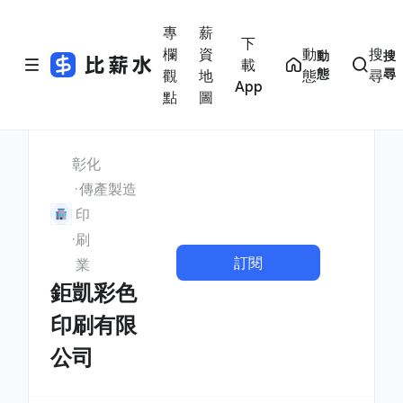
專
薪
下
欄
資
動
搜
動
搜
載
態
尋
觀
地
態
尋
App
點
圖
彰化
傳產製造
印
刷
訂閱
業
鉅凱彩色
印刷有限
公司