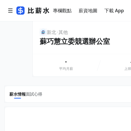
專欄觀點
薪資地圖
下載 App
新北
其他
蘇巧慧立委競選辦公室
-
平均月薪
上
薪水情報
面試心得