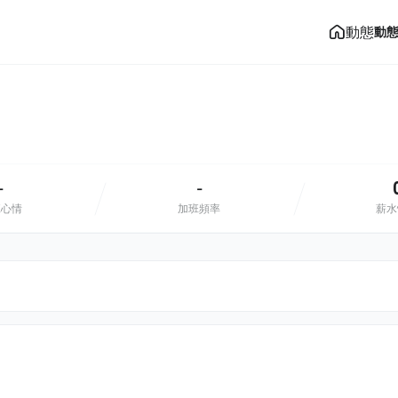
動態
動
-
-
班心情
加班頻率
薪水