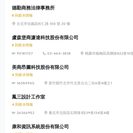
德勤商務法律事務所
8 則薪水情報
台北市信義區松仁路 100 號 20 樓
盧森堡商濂達科技股份有限公司
8 則薪水情報
90181707
03-464-3838
桃園市楊梅區高獅路822巷10
美商昂圖科技股份有限公司
4 則薪水情報
16084960
新竹縣竹北市竹北里台元二街6號4樓之1
鳳三設計工作室
4 則薪水情報
26366952
臺北市北投區石牌路1段39巷134號4樓
康和資訊系統股份有限公司