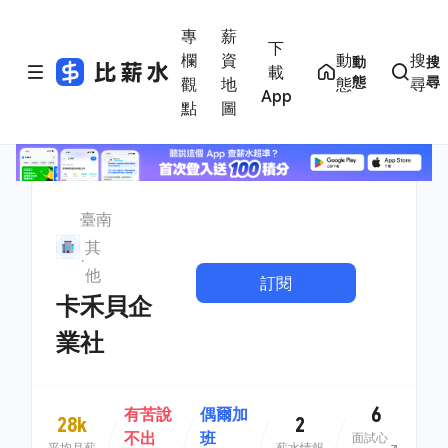
專
薪
下
欄
資
動
搜
動
搜
載
態
尋
觀
地
態
尋
App
點
圖
臺南
其
他
訂閱
卡禾貝企
業社
6
有苦說
偶爾加
28k
2
不出
班
面試心
平均月薪
薪水情報