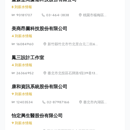
8 則薪水情報
90181707
03-464-3838
桃園市楊梅區高
獅路822巷10號
美商昂圖科技股份有限公司
4 則薪水情報
16084960
新竹縣竹北市竹北里台元二街6號
4樓之1
鳳三設計工作室
4 則薪水情報
26366952
臺北市北投區石牌路1段39巷134
號4樓
康和資訊系統股份有限公司
9 則薪水情報
12403534
02-87987166
臺北市內湖區瑞
光路 318 號 5 樓
怡定興生醫股份有限公司
9 則薪水情報