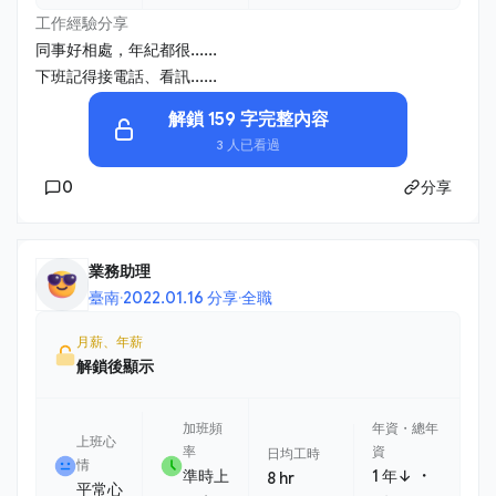
工作經驗分享
同事好相處，年紀都很......
下班記得接電話、看訊......
解鎖 159 字完整內容
3 人已看過
0
分享
業務助理
臺南
·
2022.01.16 分享
·
全職
月薪、年薪
解鎖後顯示
加班頻
年資・總年
上班心
率
資
日均工時
情
・
準時上
1 年↓
8 hr
平常心