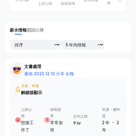
得
上班心情
加班頻率
薪水情報
面試心得
文書處理
臺南
·
2023.12.13 分享
·
全職
月薪、年薪
解鎖後顯示
上班心
加班頻
年資・總年
情
率
資
日均工時
・
想換工
常常加
2 年
2
9 hr
作了
班
年