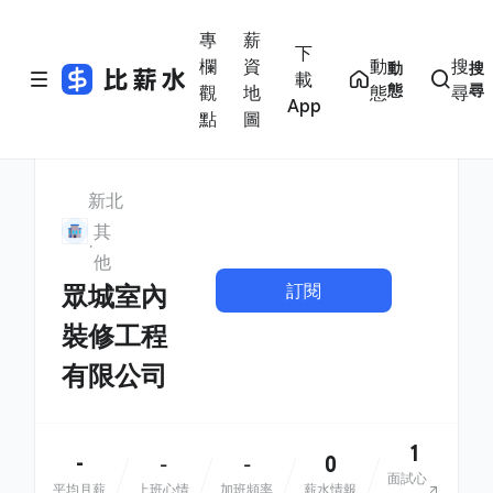
專
薪
下
欄
資
動
搜
動
搜
載
態
尋
觀
地
態
尋
App
點
圖
新北
其
他
訂閱
眾城室內
裝修工程
有限公司
1
-
0
-
-
面試心
平均月薪
上班心情
加班頻率
薪水情報