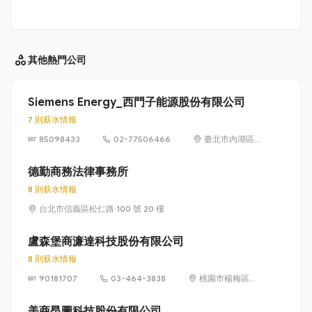
其他
熱門公司
Siemens Energy_西門子能源股份有限公司
7 則薪水情報
85098433
02-77506466
臺北市內湖區
洲子街65號9樓
德勤商務法律事務所
8 則薪水情報
台北市信義區松仁路 100 號 20 樓
盧森堡商濂達科技股份有限公司
8 則薪水情報
90181707
03-464-3838
桃園市楊梅區高
獅路822巷10號
美商昂圖科技股份有限公司