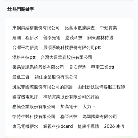
熱門關鍵字
東鋼鋼結構股份有限公司
比薪水數據調查
中勤實業
建國工程薪水
普泰光電
恩茂科技
關東鑫林待遇
台灣平均薪資
晨碩系統科技股份有限公司ptt
泓格科技ptt
台灣大昌華嘉股份有限公司
采易資訊系統股份有限公司
見安營造
甲聖工業ptt
最低工資
穎佳企業股份有限公司
斑尼菲國際股份有限公司的評論
由田新技設備客服工程師
國霖機電風評
祥頂實業股份有限公司的評論
崧騰企業股份有限公司
加高電子
大力卜
怡特生醫科技有限公司
聯亞科技
為穎國際有限公司
東元電機薪水
輝視科技dcard
捷康半導體
2026 連假