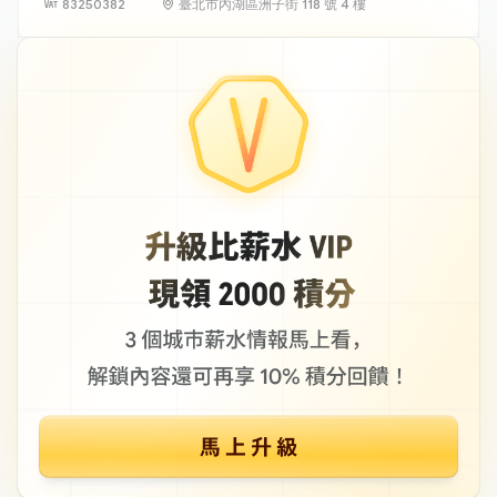
83250382
臺北市內湖區洲子街 118 號 4 樓