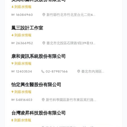
4 則薪水情報
16084960
新竹縣竹北市竹北里台元二街6號
4樓之1
鳳三設計工作室
4 則薪水情報
26366952
臺北市北投區石牌路1段39巷134
號4樓
康和資訊系統股份有限公司
9 則薪水情報
12403534
02-87987166
臺北市內湖區瑞
光路 318 號 5 樓
怡定興生醫股份有限公司
9 則薪水情報
54816403
新竹科學園區新竹市東區篤行路6
號5樓
台灣凌昇科技股份有限公司
8 則薪水情報