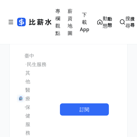
專
薪
下
欄
資
動
搜
動
搜
載
態
尋
觀
地
態
尋
App
點
圖
臺中
民生服務
其
他
醫
療
保
訂閱
健
服
務