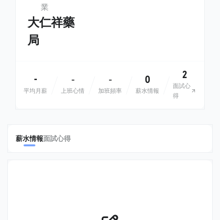
業
大仁祥藥
局
2
-
0
-
-
面試心
平均月薪
上班心情
加班頻率
薪水情報
得
薪水情報
面試心得