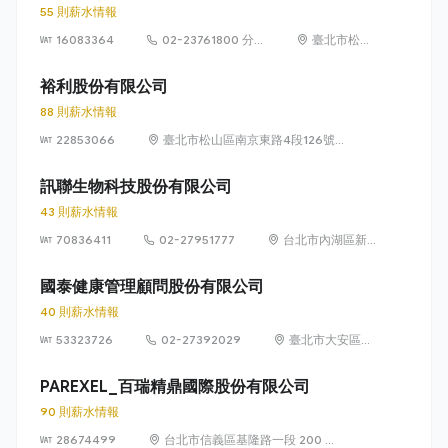
55 則薪水情報
及407巷22、
16083364
02-23761800 分
24、26號10樓
臺北市松山
機1814
及407巷22號
區民生東路
10樓之1
3段138號7
裕利股份有限公司
樓
88 則薪水情報
22853066
臺北市松山區南京東路4段126號
10樓、10樓之1至之3
訊聯生物科技股份有限公司
43 則薪水情報
70836411
02-27951777
台北市內湖區新
湖一路 36 巷 28
號 1 樓
國泰健康管理顧問股份有限公司
40 則薪水情報
53323726
02-27392029
臺北市大安區敦
化南路 2 段 333
號 7 樓
PAREXEL_百瑞精鼎國際股份有限公司
90 則薪水情報
28674499
台北市信義區基隆路一段 200 號