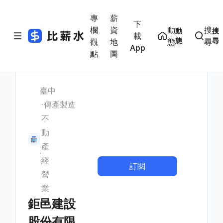
專
薪
下
欄
資
動
搜
動
搜
載
態
尋
觀
地
態
尋
App
點
圖
臺中
傳產製造
不
動
產
經
訂閱
營
業
鉅邑建設
股份有限