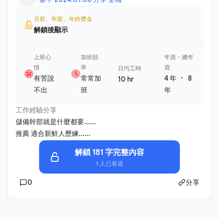
月薪、年薪、年終獎金
解鎖後顯示
上班心
加班頻
年資・總年
情
率
資
日均工時
・
有苦說
常常加
4 年
8
10 hr
不出
班
年
工作經驗分享
儲備幹部就是什麼都要......
推薦 適合新鮮人歷練......
解鎖 181 字完整內容
1 人已看過
0
分享