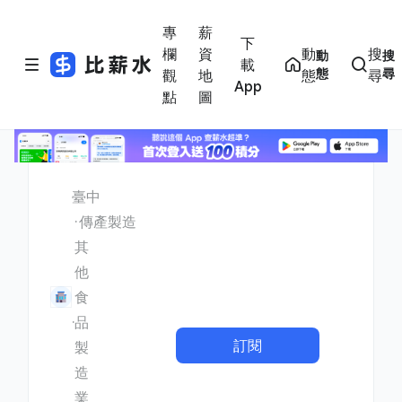
專
薪
下
欄
資
動
搜
動
搜
載
態
尋
觀
地
態
尋
App
點
圖
臺中
傳產製造
其
他
食
品
訂閱
製
造
業