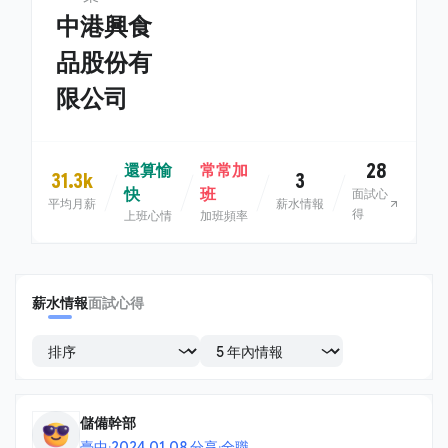
中港興食
品股份有
限公司
28
還算愉
常常加
31.3k
3
快
班
面試心
平均月薪
薪水情報
得
上班心情
加班頻率
薪水情報
面試心得
儲備幹部
臺中
·
2024.01.08 分享
·
全職