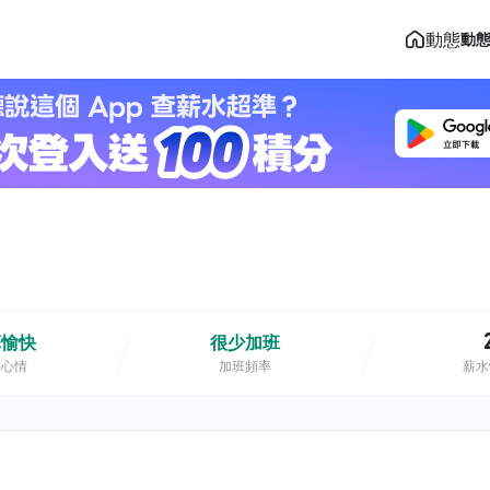
動態
動
算愉快
很少加班
班心情
加班頻率
薪水