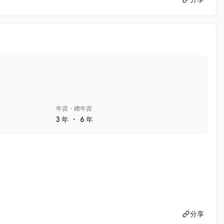
年資・總年資
・
3 年
6 年
分享