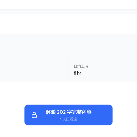
日均工時
8 hr
解鎖 202 字完整內容
1 人已看過