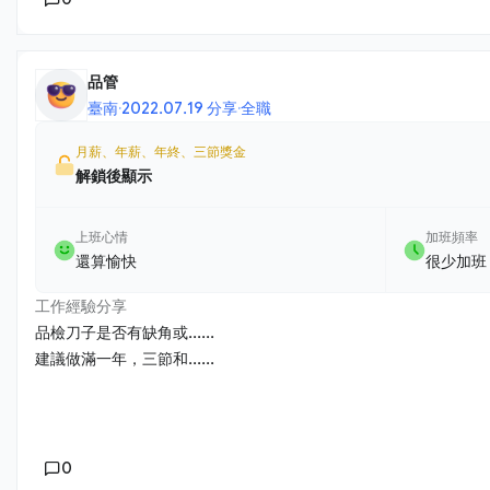
品管
臺南
·
2022.07.19 分享
·
全職
月薪、年薪、年終、三節獎金
解鎖後顯示
上班心情
加班頻率
還算愉快
很少加班
工作經驗分享
品檢刀子是否有缺角或......
建議做滿一年，三節和......
0