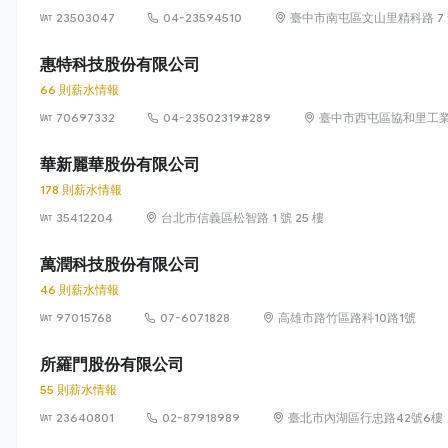
23503047
04-23594510
臺中市南屯區文山里精科路 7
惠特科技股份有限公司
66 則薪水情報
70697332
04-23502319#289
臺中市西屯區協和里工業
華新麗華股份有限公司
178 則薪水情報
35412204
台北市信義區松智路 1 號 25 樓
萬潤科技股份有限公司
46 則薪水情報
97015768
07-6071828
高雄市路竹區路科10路1號
所羅門股份有限公司
55 則薪水情報
23640801
02-87918989
臺北市內湖區行忠路42號6樓