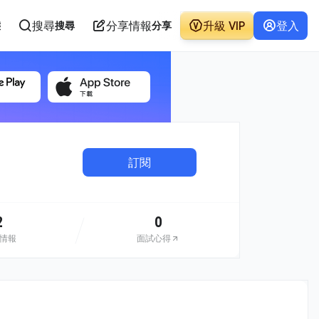
搜尋
分享情報
升級 VIP
登入
態
搜尋
分享
訂閱
2
0
情報
面試心得