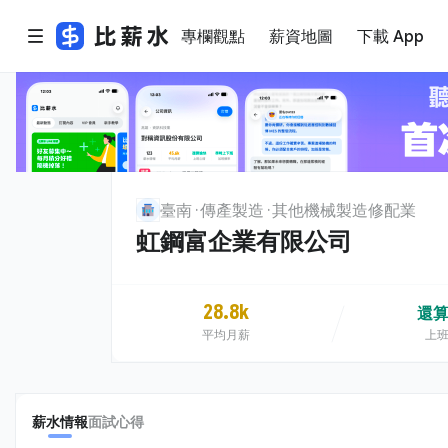
專欄觀點
薪資地圖
下載 App
臺南
傳產製造
其他機械製造修配業
虹鋼富企業有限公司
28.8k
還
平均月薪
上
薪水情報
面試心得