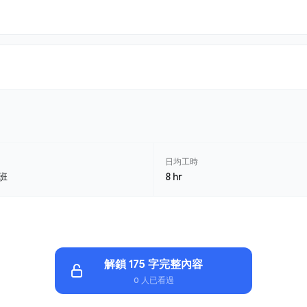
日均工時
班
8 hr
解鎖 175 字完整內容
0 人已看過