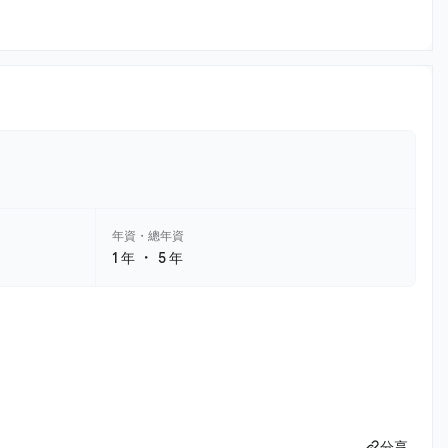
年資・總年資
・
1 年
5 年
分享