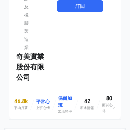
訂閱
及
橡
膠
製
造
業
奇美實業
股份有限
公司
80
偶爾加
46.8k
42
平常心
班
面試心
平均月薪
上班心情
薪水情報
得
加班頻率