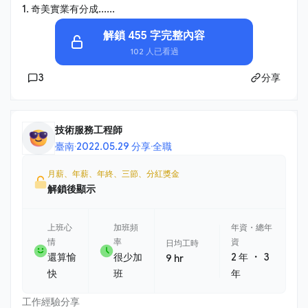
1. 奇美實業有分成......
解鎖 455 字完整內容
102 人已看過
3
分享
技術服務工程師
臺南
·
2022.05.29 分享
·
全職
月薪、年薪、年終、三節、分紅獎金
解鎖後顯示
上班心
加班頻
年資・總年
情
率
資
日均工時
・
還算愉
很少加
2 年
3
9 hr
快
班
年
工作經驗分享