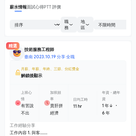
薪水情報
面試心得
PTT 評價
職
地
務
區
精選
技術服務工程師
臺南
·
2023.10.19 分享
·
全職
月薪、年薪、年終、三節、分紅獎金
解鎖後顯示
上班心
加班頻
年資・總年
情
率
資
日均工時
・
有苦說
賣肝拼
1 年↓
11 hr
不出
經濟
6 年
工作經驗分享
工作內容 1. 與客......