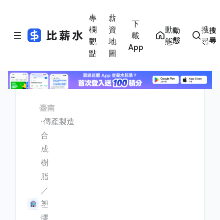
專
薪
下
欄
資
動
搜
動
搜
載
態
尋
觀
地
態
尋
App
點
圖
臺南
傳產製造
合
成
樹
脂
／
塑
膠