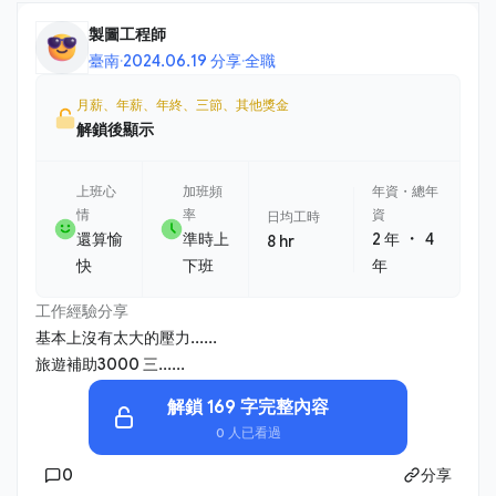
製圖工程師
臺南
·
2024.06.19 分享
·
全職
月薪、年薪、年終、三節、其他獎金
解鎖後顯示
上班心
加班頻
年資・總年
情
率
資
日均工時
・
還算愉
準時上
2 年
4
8 hr
快
下班
年
工作經驗分享
基本上沒有太大的壓力......
旅遊補助3000 三......
解鎖 169 字完整內容
0 人已看過
0
分享