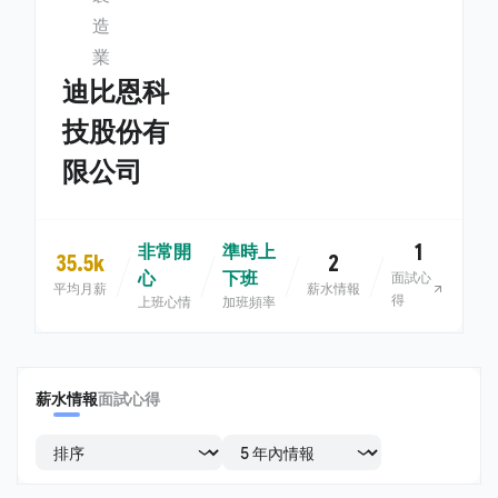
造
業
迪比恩科
技股份有
限公司
1
非常開
準時上
35.5k
2
心
下班
面試心
平均月薪
薪水情報
得
上班心情
加班頻率
薪水情報
面試心得