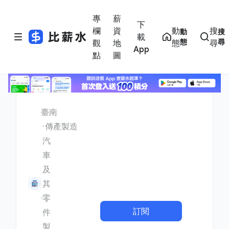
專
薪
下
欄
資
動
搜
動
搜
載
態
尋
觀
地
態
尋
App
點
圖
臺南
傳產製造
汽
車
及
其
零
訂閱
件
製