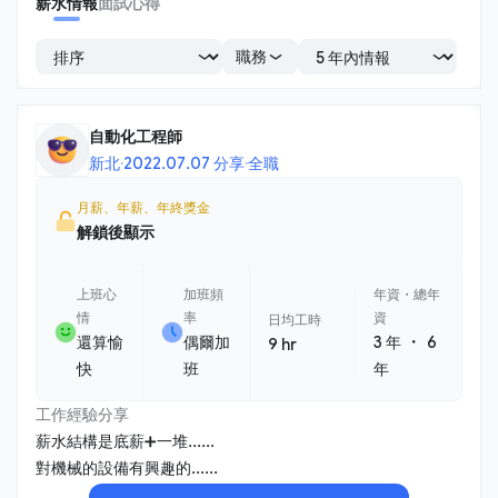
薪水情報
面試心得
職務
自動化工程師
新北
·
2022.07.07 分享
·
全職
月薪、年薪、年終獎金
解鎖後顯示
上班心
加班頻
年資・總年
情
率
資
日均工時
・
還算愉
偶爾加
3 年
6
9 hr
快
班
年
工作經驗分享
薪水結構是底薪➕一堆......
對機械的設備有興趣的......