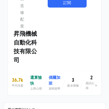
訂閱
造
修
配
業
昇飛機械
自動化科
技有限公
司
2
還算愉
偶爾加
36.7k
3
快
班
面試心
平均月薪
薪水情報
得
上班心情
加班頻率