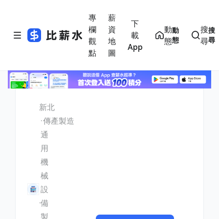
專
薪
下
欄
資
動
搜
動
搜
載
態
尋
觀
地
態
尋
App
點
圖
新北
傳產製造
通
用
機
械
設
備
製