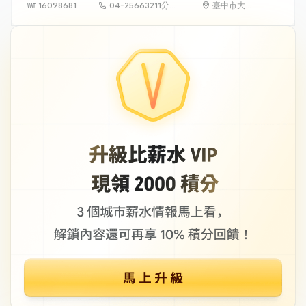
16098681
04-25663211分機
臺中市大雅
571
區橫山里永
和路121號