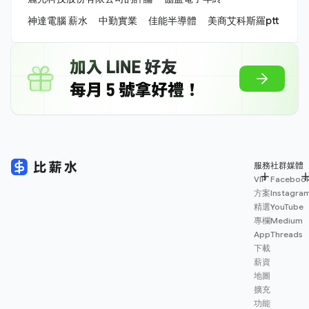
神達電腦 薪水
中勤實業
佳能半導體
美商艾科斯羅ptt
服務
社群媒體
VIP
Faceboo
方案
Instagra
精選
YouTube
專欄
Medium
App
Threads
下載
薪資
地圖
擴充
功能