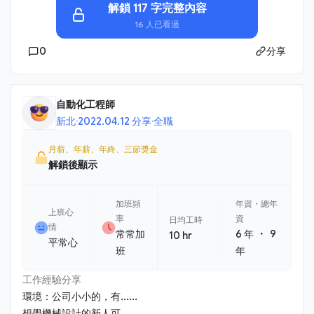
解鎖 117 字完整內容
16 人已看過
0
分享
自動化工程師
新北
·
2022.04.12 分享
·
全職
月薪、年薪、年終、三節獎金
解鎖後顯示
加班頻
年資・總年
上班心
率
資
日均工時
情
・
常常加
6 年
9
10 hr
平常心
班
年
工作經驗分享
環境：公司小小的，有......
想學機械設計的新人可......