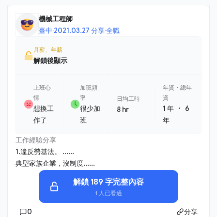
機械工程師
臺中
·
2021.03.27 分享
·
全職
月薪、年薪
解鎖後顯示
上班心
加班頻
年資・總年
情
率
資
日均工時
・
想換工
很少加
1 年
6
8 hr
作了
班
年
工作經驗分享
1.違反勞基法。 ......
典型家族企業，沒制度......
解鎖 189 字完整內容
1 人已看過
0
分享