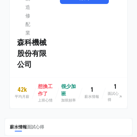
造
修
配
業
森科機械
股份有限
公司
1
想換工
很少加
42k
1
作了
班
面試心
平均月薪
薪水情報
得
上班心情
加班頻率
薪水情報
面試心得