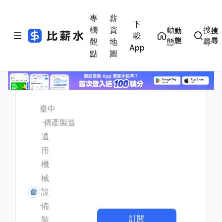
專
薪
下
欄
資
動
搜
動
搜
載
態
尋
觀
地
態
尋
App
點
圖
臺中
傳產製造
通
用
機
械
設
備
訂閱
製