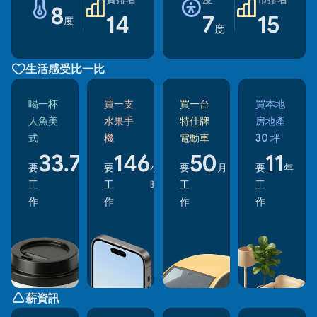
8
14
7
15
度
度
生活感受比一比
喝一杯
買一支
買一台
買本地
人魚美
水果手
特仕牌
房地產
式
機
電動車
30 坪
33.7
146
50
11
要
分
要
小
要
月
要
年
工
鐘
工
時
工
工
作
作
作
作
薪資訊