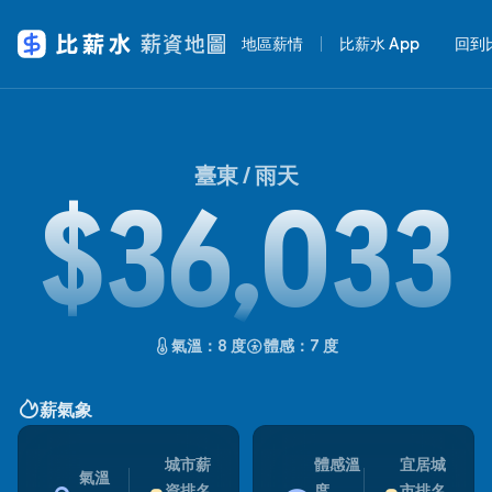
地區薪情
比薪水 App
回到
臺東 /
雨天
$36,033
氣溫：8 度
體感：7 度
薪氣象
城市薪
體感溫
宜居城
氣溫
資排名
度
市排名