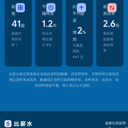
薪水情
平均在
比去年
薪資差
報
職時長
平均薪
異倍率
資
41
1.2
2.6
篇
年
倍
2
增
%
謝謝大
與去年
最高最
加
家的分
相比減
低薪相
享！
少 8%
差的倍
大概是
率
增加
647 元
比薪水會定期更新此頁面的資料與數據，但其即時性、完整性和正確性仍
應以資料來源為準。數據統計資料已剔除離群值。資料來源：比薪水、政
府資料開放平臺、商工登記公示資料。
服務
社群媒體