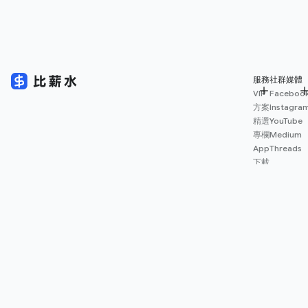
服務
社群媒體
VIP
Faceboo
方案
Instagra
精選
YouTube
專欄
Medium
App
Threads
下載
薪資
地圖
擴充
功能
© 2026 Salary.tw 保留一切權利。