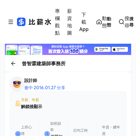
專
薪
下
欄
資
動
搜
動
搜
載
態
尋
觀
地
態
尋
App
點
圖
曾智霖建築師事務所
設計師
臺中
·
2016.01.27 分享
月薪、年薪
解鎖後顯示
加班頻
上班心
年資・總年
率
日均工時
情
資