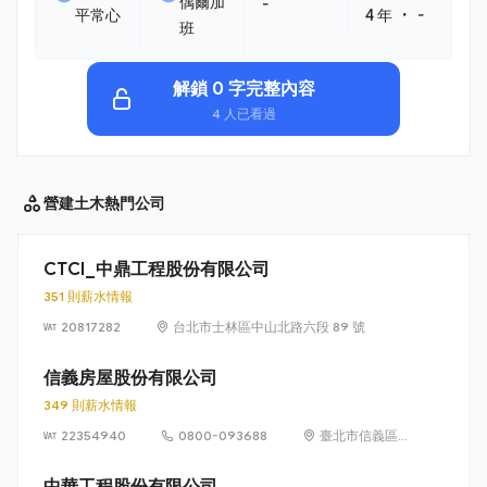
偶爾加
-
・
平常心
4 年
-
班
解鎖 0 字完整內容
4 人已看過
營建土木
熱門公司
CTCI_中鼎工程股份有限公司
351 則薪水情報
20817282
台北市士林區中山北路六段 89 號
信義房屋股份有限公司
349 則薪水情報
22354940
0800-093688
臺北市信義區
信義路 5 段
100 號
中華工程股份有限公司