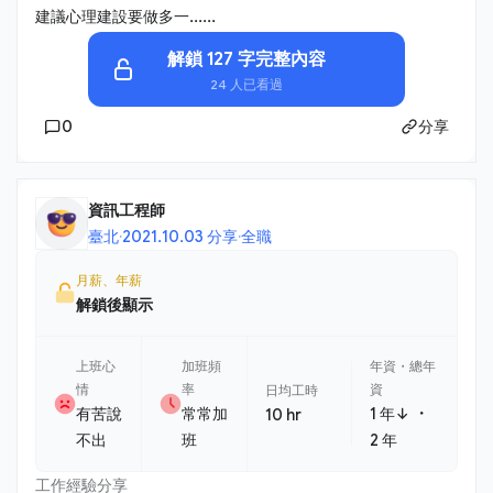
建議心理建設要做多一......
解鎖 127 字完整內容
24 人已看過
0
分享
資訊工程師
臺北
·
2021.10.03 分享
·
全職
月薪、年薪
解鎖後顯示
上班心
加班頻
年資・總年
情
率
資
日均工時
・
有苦說
常常加
1 年↓
10 hr
不出
班
2 年
工作經驗分享