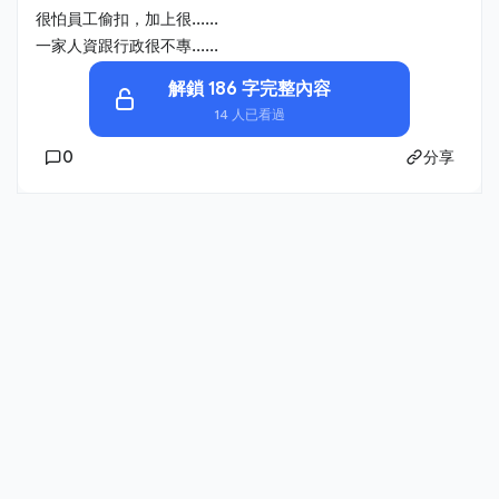
很怕員工偷扣，加上很......
一家人資跟行政很不專......
解鎖 186 字完整內容
14 人已看過
0
分享