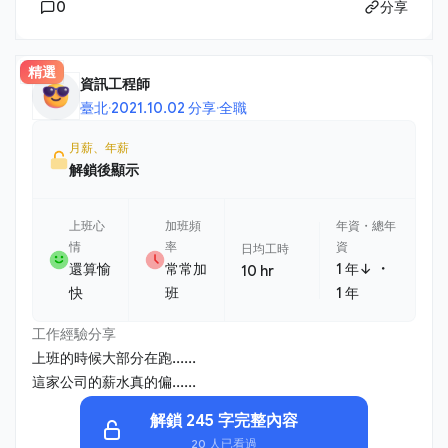
0
分享
精選
資訊工程師
臺北
·
2021.10.02 分享
·
全職
月薪、年薪
解鎖後顯示
上班心
加班頻
年資・總年
情
率
資
日均工時
・
還算愉
常常加
1 年↓
10 hr
快
班
1 年
工作經驗分享
上班的時候大部分在跑......
這家公司的薪水真的偏......
解鎖 245 字完整內容
20 人已看過