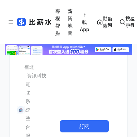
專
薪
下
欄
資
動
搜
動
搜
載
態
尋
觀
地
態
尋
App
點
圖
臺北
資訊科技
電
腦
系
統
整
訂閱
合
服