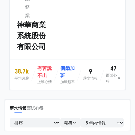
務
業
神華商業
系統股份
有限公司
47
有苦說
偶爾加
38.7k
9
不出
班
面試心
平均月薪
薪水情報
得
上班心情
加班頻率
薪水情報
面試心得
職務