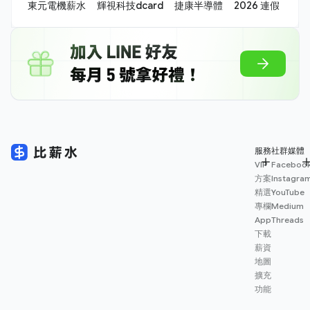
東元電機薪水
輝視科技dcard
捷康半導體
2026 連假
服務
社群媒體
VIP
Faceboo
方案
Instagra
精選
YouTube
專欄
Medium
App
Threads
下載
薪資
地圖
擴充
功能