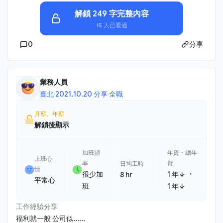
解鎖 249 字完整內容
15 人已看過
0
分享
業務人員
臺北
·
2021.10.20 分享
·
全職
月薪、年薪
解鎖後顯示
加班頻
年資・總年
上班心
率
資
日均工時
情
・
很少加
1 年↓
8 hr
平常心
班
1 年↓
工作經驗分享
福利就一般 公司似......