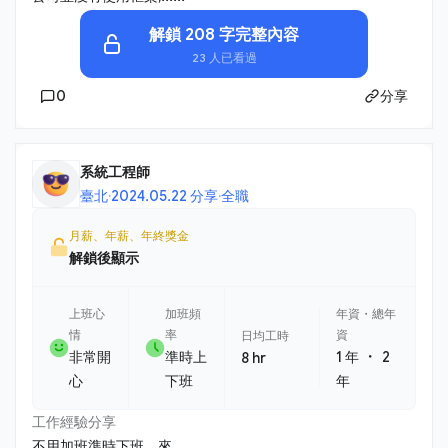
解鎖 208 字完整內容
23 人已看過
0
分享
系統工程師
臺北
·
2024.05.22 分享
·
全職
月薪、年薪、年終獎金
解鎖後顯示
上班心
加班頻
年資・總年
情
率
資
日均工時
・
非常開
準時上
1 年
2
8 hr
心
下班
年
工作經驗分享
不用加班準時下班，來......