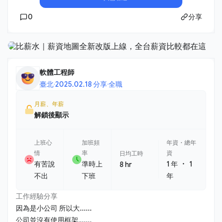
0
分享
軟體工程師
臺北
·
2025.02.18 分享
·
全職
月薪、年薪
解鎖後顯示
上班心
加班頻
年資・總年
情
率
資
日均工時
・
有苦說
準時上
1 年
1
8 hr
不出
下班
年
工作經驗分享
因為是小公司 所以大......
公司並沒有使用框架,......