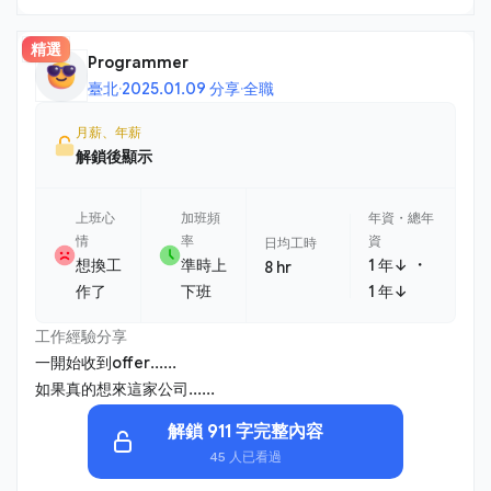
精選
Programmer
臺北
·
2025.01.09 分享
·
全職
月薪、年薪
解鎖後顯示
上班心
加班頻
年資・總年
情
率
資
日均工時
・
想換工
準時上
1 年↓
8 hr
作了
下班
1 年↓
工作經驗分享
一開始收到offer......
如果真的想來這家公司......
解鎖 911 字完整內容
45 人已看過