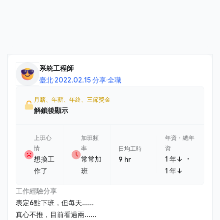
系統工程師
臺北
·
2022.02.15 分享
·
全職
月薪、年薪、年終、三節獎金
解鎖後顯示
上班心
加班頻
年資・總年
情
率
資
日均工時
・
想換工
常常加
1 年↓
9 hr
作了
班
1 年↓
工作經驗分享
表定6點下班，但每天......
真心不推，目前看過兩......