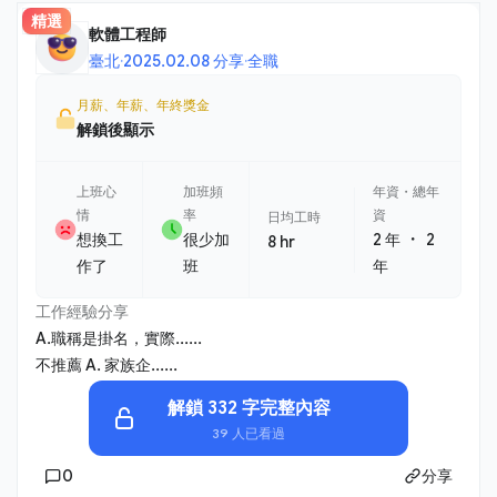
精選
軟體工程師
臺北
·
2025.02.08 分享
·
全職
月薪、年薪、年終獎金
解鎖後顯示
上班心
加班頻
年資・總年
情
率
資
日均工時
・
想換工
很少加
2 年
2
8 hr
作了
班
年
工作經驗分享
A.職稱是掛名，實際......
不推薦 A. 家族企......
解鎖 332 字完整內容
39 人已看過
0
分享