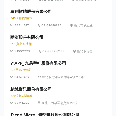
義路五段 7 號
73 樓之 1
緯創軟體股份有限公司
245 則薪水情報
86714857
02-77458889
新北市汐止區新
台五路1段93號
32樓
酷澎股份有限公司
165 則薪水情報
91002999
02-5592-7298
臺北市信義區
信義路五段 7
號 13 樓、13
91APP_九易宇軒股份有限公司
樓之 1、13 樓
122 則薪水情報
之 2
54361439
臺北市南港區八德路4段768巷5號
6樓
精誠資訊股份有限公司
279 則薪水情報
97311466
臺北市內湖區瑞光路318號
Trend Micro_趨勢科技股份有限公司