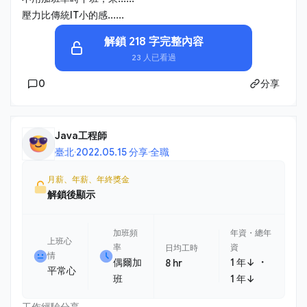
壓力比傳統IT小的感......
解鎖 218 字完整內容
23 人已看過
0
分享
Java工程師
臺北
·
2022.05.15 分享
·
全職
月薪、年薪、年終獎金
解鎖後顯示
加班頻
年資・總年
上班心
率
資
日均工時
情
・
偶爾加
1 年↓
8 hr
平常心
班
1 年↓
工作經驗分享