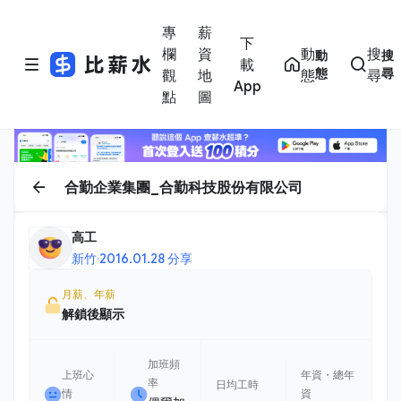
專
薪
下
欄
資
動
搜
動
搜
載
態
尋
觀
地
態
尋
App
點
圖
合勤企業集團_合勤科技股份有限公司
高工
新竹
·
2016.01.28 分享
月薪、年薪
解鎖後顯示
加班頻
上班心
年資・總年
率
日均工時
情
資