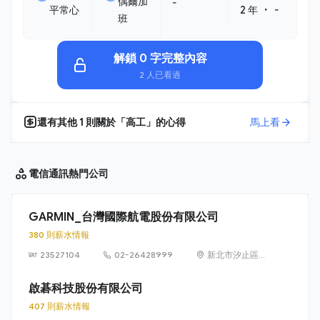
偶爾加
-
・
平常心
2 年
-
班
解鎖 0 字完整內容
2 人已看過
還有其他
1
則關於「
高工
」的心得
馬上看
電信通訊
熱門公司
GARMIN_台灣國際航電股份有限公司
380 則薪水情報
23527104
02-26428999
新北市汐止區樟
樹二路 68 號 6
樓
啟碁科技股份有限公司
407 則薪水情報