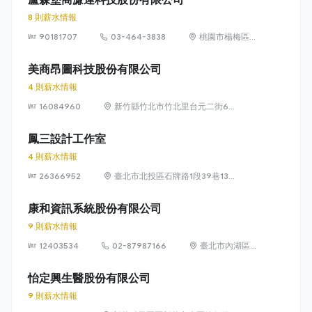
8 則薪水情報
90181707
03-464-3838
桃園市楊梅區高
獅路822巷10號
美商昂圖科技股份有限公司
4 則薪水情報
16084960
新竹縣竹北市竹北里台元二街6號
4樓之1
鳳三設計工作室
4 則薪水情報
26366952
臺北市北投區石牌路1段39巷134
號4樓
康和資訊系統股份有限公司
9 則薪水情報
12403534
02-87987166
臺北市內湖區瑞
光路 318 號 5 樓
怡定興生醫股份有限公司
9 則薪水情報