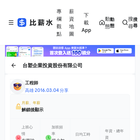
專
薪
下
欄
資
動
搜
動
搜
載
態
尋
觀
地
態
尋
App
點
圖
台塑企業投資股份有限公司
工程師
高雄
·
2016.03.04 分享
月薪、年薪
解鎖後顯示
上班心
加班頻
年資・總年
情
率
日均工時
資