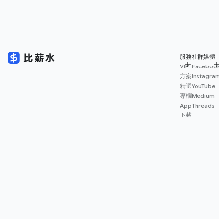
服務
社群媒體
VIP
Faceboo
方案
Instagra
精選
YouTube
專欄
Medium
App
Threads
下載
薪資
地圖
擴充
功能
© 2026 Salary.tw 保留一切權利。