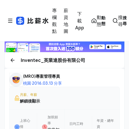
專
薪
下
欄
資
動
搜
動
搜
載
態
尋
觀
地
態
尋
App
點
圖
Inventec_英業達股份有限公司
(MRO)專案管理專員
桃園
·
2016.03.13 分享
月薪、年薪
解鎖後顯示
加班頻
上班心
年資・總年
率
日均工時
情
資