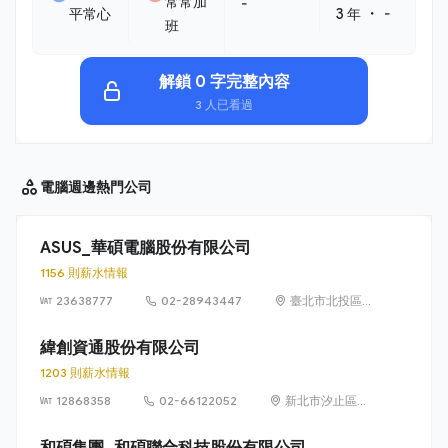
常常加
-
・
平常心
3 年
-
班
解鎖 0 字完整內容
3 人已看過
電腦週邊
熱門公司
ASUS_華碩電腦股份有限公司
1156 則薪水情報
23638777
02-28943447
臺北市北投區立
德路 15 號 1 樓
緯創資通股份有限公司
1203 則薪水情報
12868358
02-66122052
新北市汐止區新
台五路一段88號
21樓
和碩集團_和碩聯合科技股份有限公司