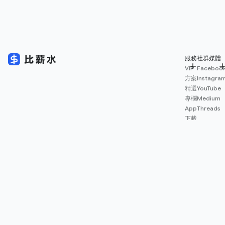
服務
社群媒體
VIP
Faceboo
方案
Instagra
精選
YouTube
專欄
Medium
App
Threads
下載
薪資
地圖
擴充
功能
© 2026 Salary.tw 保留一切權利。