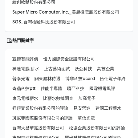
緯創軟體股份有限公司
Super Micro Computer, Inc._美超微電腦股份有限公司
SGS_台灣檢驗科技股份有限公司
熱門關鍵字
宣德智能評價
優力國際安全認證有限公司
神達電腦 薪水
上古藝術面試
沃亞科技
高技企業
普泰光電
關東鑫林待遇
博非科技dcard
伍仕電子年終
奇鼎科技ptt
佳能半導體
聯亞科技
國霖機電風評
東元電機薪水
比薪水數據調查
加高電子
祥頂實業股份有限公司的評論
見安營造
建國工程薪水
斑尼菲國際股份有限公司的評論
華信光電
台灣大昌華嘉股份有限公司
松協企業股份有限公司的評論
東鋼鋼結構股份有限公司
麗光科技股份有限公司的評論