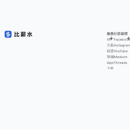
服務
社群媒體
VIP
Faceboo
方案
Instagra
精選
YouTube
專欄
Medium
App
Threads
下載
薪資
地圖
擴充
功能
© 2026 Salary.tw 保留一切權利。