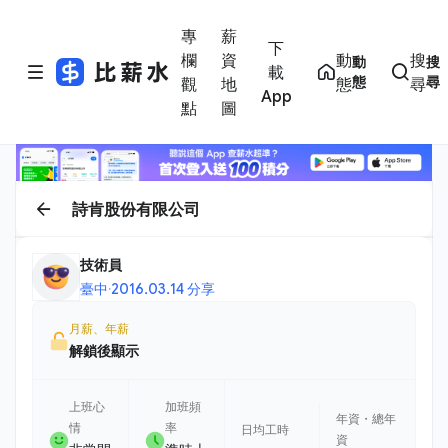
專
薪
下
欄
資
動
搜
動
搜
載
態
尋
觀
地
態
尋
App
點
圖
詩肯股份有限公司
技術員
臺中
·
2016.03.14 分享
月薪、年薪
解鎖後顯示
上班心
加班頻
年資・總年
情
率
日均工時
資