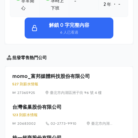
非常開
準時上
-
・
2 年
-
心
下班
解鎖 0 字完整內容
6 人已看過
批發零售
熱門公司
momo_富邦媒體科技股份有限公司
527 則薪水情報
27365925
臺北市內湖區洲子街 96 號 4 樓
台灣雀巢股份有限公司
123 則薪水情報
20683002
02-2773-9910
臺北市內湖區
瑞光路 399 號
8 樓及 8 樓之 1
統一超商股份有限公司