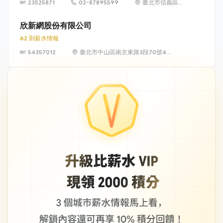
23525871
02-87895599
臺北市信義區松
高路19號7、8、
9樓
欣新網股份有限公司
62 則薪水情報
54357012
臺北市中山區南京東路3段70號4
樓