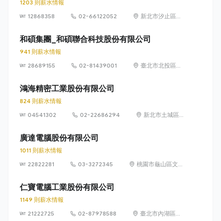
1203 則薪水情報
12868358
02-66122052
新北市汐止區新
台五路一段88號
21樓
和碩集團_和碩聯合科技股份有限公司
941 則薪水情報
28689155
02-81439001
臺北市北投區立
功街 76 號 5 樓
鴻海精密工業股份有限公司
824 則薪水情報
04541302
02-22686294
新北市土城區中
山路66號
廣達電腦股份有限公司
1011 則薪水情報
22822281
03-3272345
桃園市龜山區文化
里文化二路188號
仁寶電腦工業股份有限公司
1149 則薪水情報
21222725
02-87978588
臺北市內湖區瑞