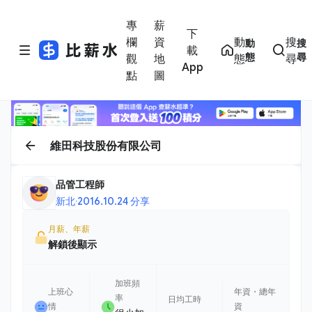
專
薪
下
欄
資
動
搜
動
搜
載
態
尋
觀
地
態
尋
App
點
圖
維田科技股份有限公司
品管工程師
新北
·
2016.10.24 分享
月薪、年薪
解鎖後顯示
加班頻
上班心
年資・總年
率
日均工時
情
資