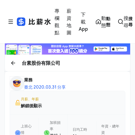
專
薪
下
欄
資
動
搜
動
搜
載
態
尋
觀
地
態
尋
App
點
圖
台素股份有限公司
業務
臺北
·
2020.03.31 分享
月薪、年薪
解鎖後顯示
加班頻
上班心
年資・總年
率
日均工時
情
資