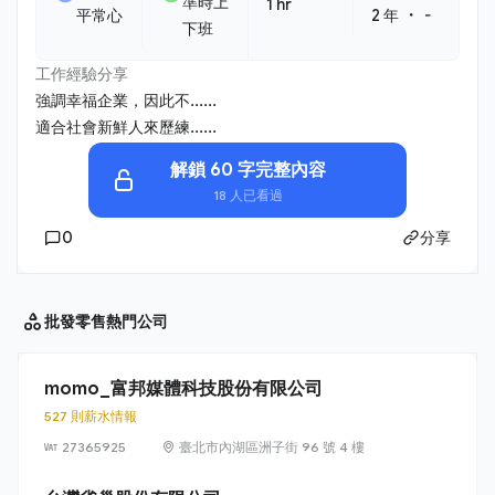
準時上
1 hr
・
平常心
2 年
-
下班
工作經驗分享
強調幸福企業，因此不......
適合社會新鮮人來歷練......
解鎖 60 字完整內容
18 人已看過
0
分享
批發零售
熱門公司
momo_富邦媒體科技股份有限公司
527 則薪水情報
27365925
臺北市內湖區洲子街 96 號 4 樓