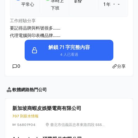
準時上
8 hr
・
平常心
1 年
-
下班
工作經驗分享
要記得品牌與料號很多......
代理電腦與印表機品牌......
解鎖 71 字完整內容
4 人已看過
0
分享
軟體網路
熱門公司
新加坡商蝦皮娛樂電商有限公司
707 則薪水情報
56801904
臺北市信義區忠孝東路四段 555
號 17 樓