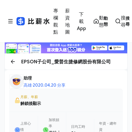
專
薪
下
欄
資
動
搜
動
搜
載
態
尋
觀
地
態
尋
App
點
圖
EPSON子公司_愛普生捷修網股份有限公司
助理
高雄
·
2020.04.20 分享
月薪、年薪
解鎖後顯示
加班頻
上班心
年資・總年
率
日均工時
情
資