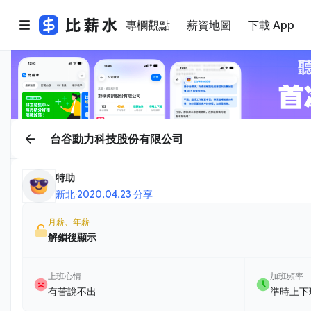
專欄觀點
薪資地圖
下載 App
台谷動力科技股份有限公司
特助
新北
·
2020.04.23 分享
月薪、年薪
解鎖後顯示
上班心情
加班頻率
有苦說不出
準時上下