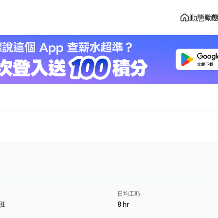
動態
動
日均工時
班
8 hr