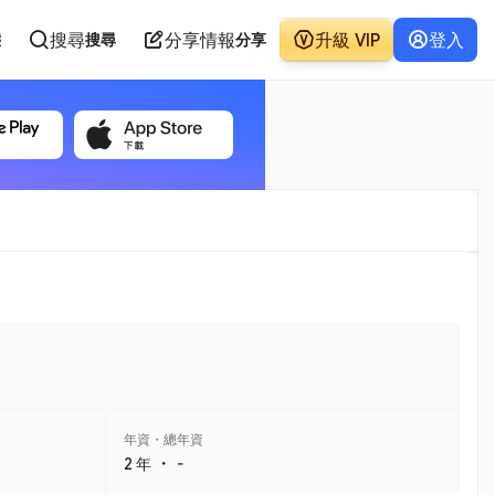
搜尋
分享情報
升級 VIP
登入
態
搜尋
分享
年資・總年資
・
2 年
-