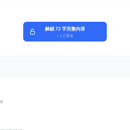
解鎖 72 字完整內容
1 人已看過
 號