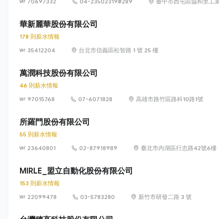
70697332
04-23502319#289
臺中市西屯區協和里工業
華新麗華股份有限公司
178 則薪水情報
35412204
台北市信義區松智路 1 號 25 樓
萬潤科技股份有限公司
46 則薪水情報
97015768
07-6071828
高雄市路竹區路科10路1號
所羅門股份有限公司
55 則薪水情報
23640801
02-87918989
臺北市內湖區行忠路42號6樓
MIRLE_盟立自動化股份有限公司
153 則薪水情報
22099478
03-5783280
新竹市研發二路 3 號