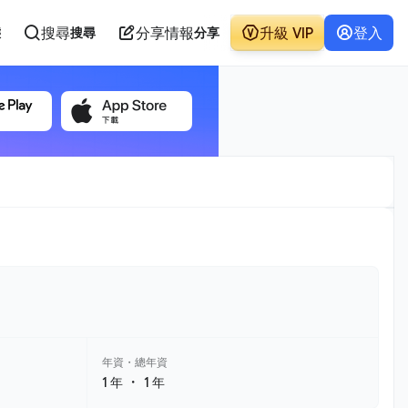
搜尋
分享情報
升級 VIP
登入
態
搜尋
分享
年資・總年資
・
1 年
1 年