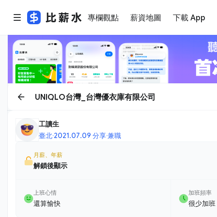
專欄觀點
薪資地圖
下載 App
UNIQLO台灣_台灣優衣庫有限公司
工讀生
臺北
·
2021.07.09 分享
·
兼職
月薪、年薪
解鎖後顯示
上班心情
加班頻率
還算愉快
很少加班