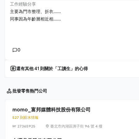
工作經驗分享
主要為門市整理、折衣......
同事因為年齡層相近相......
0
還有其他
41
則關於「
工讀生
」的心得
批發零售
熱門公司
momo_富邦媒體科技股份有限公司
527 則薪水情報
27365925
臺北市內湖區洲子街 96 號 4 樓