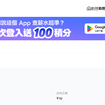
動態
動
日均工時
9 hr