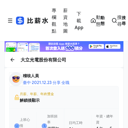
專
薪
下
欄
資
動
搜
動
搜
載
態
尋
觀
地
態
尋
App
點
圖
大立光電股份有限公司
稽核人員
臺中
·
2021.12.23 分享
·
全職
月薪、年薪、年終獎金
解鎖後顯示
加班頻
年資・總年
上班心
率
資
日均工時
情