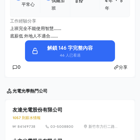
・
偶爾加
4 年
5
8 hr
平常心
班
年
工作經驗分享
上班完全不能使用智慧......
底薪低 外地人不適合......
解鎖 146 字完整內容
46 人已看過
0
分享
光電光學
熱門公司
友達光電股份有限公司
1057 則薪水情報
84149738
03-5008800
新竹市力行二路 1
號（新竹科學園
區）