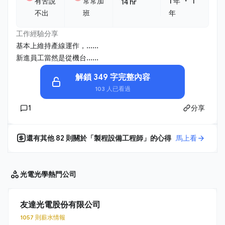
・
有苦說
常常加
1 年
1
14 hr
不出
班
年
工作經驗分享
基本上維持產線運作，......
新進員工當然是從機台......
解鎖 349 字完整內容
103 人已看過
1
分享
還有其他
82
則關於「
製程設備工程師
」的心得
馬上看
光電光學
熱門公司
友達光電股份有限公司
1057 則薪水情報