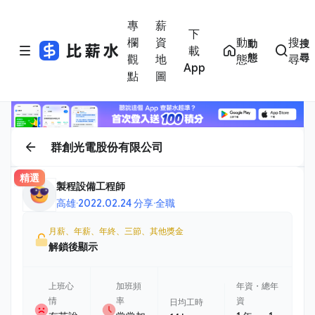
專
薪
下
欄
資
動
搜
動
搜
載
態
尋
觀
地
態
尋
App
點
圖
群創光電股份有限公司
精選
製程設備工程師
高雄
·
2022.02.24 分享
·
全職
月薪、年薪、年終、三節、其他獎金
解鎖後顯示
上班心
加班頻
年資・總年
情
率
資
日均工時